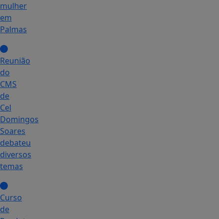
mulher
em
Palmas
Reunião
do
CMS
de
Cel
Domingos
Soares
debateu
diversos
temas
Curso
de