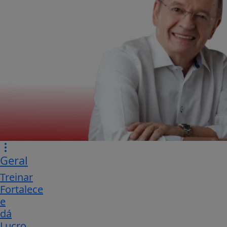
Geral
Treinar
Fortalece
e
dá
Lucro