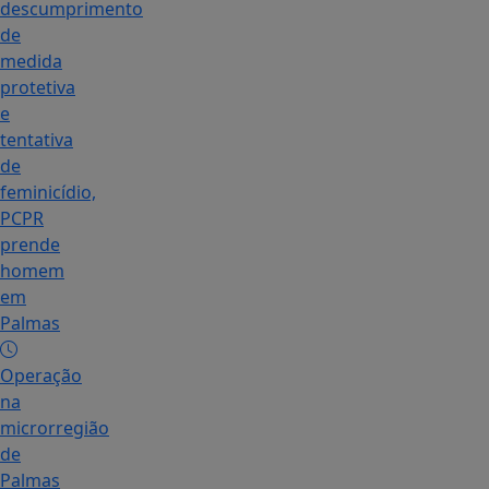
descumprimento
de
medida
protetiva
e
tentativa
de
feminicídio,
PCPR
prende
homem
em
Palmas
Operação
na
microrregião
de
Palmas