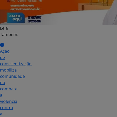
Leia
Também:
Ação
de
conscientização
mobiliza
comunidade
no
combate
à
violência
contra
a