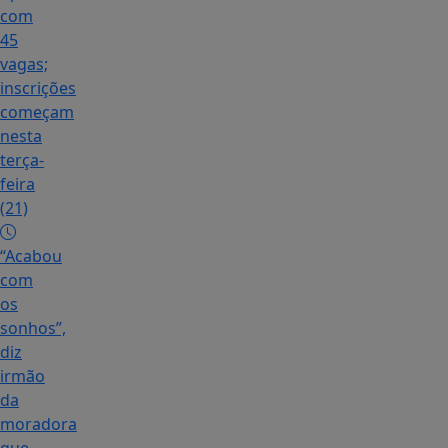
com
45
vagas;
inscrições
começam
nesta
terça-
feira
(21)
“Acabou
com
os
sonhos”,
diz
irmão
da
moradora