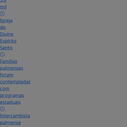
3,8
mil
Igreja
do
Divino
Espírito
Santo
Famílias
palmenses
foram
contempladas
com
programas
estaduais
Intercambista
palmense