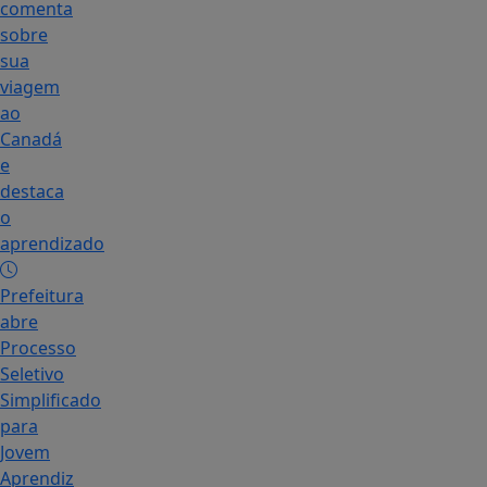
comenta
sobre
sua
viagem
ao
Canadá
e
destaca
o
aprendizado
Prefeitura
abre
Processo
Seletivo
Simplificado
para
Jovem
Aprendiz