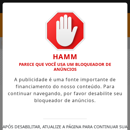
MENU
SS COM VAGAS EM SEIS FUNÇÕES E SALÁRIOS QUE CHEGAM A R
HAMM
PARECE QUE VOCÊ USA UM BLOQUEADOR DE
ANÚNCIOS
A publicidade é uma fonte importante de
financiamento do nosso conteúdo. Para
continuar navegando, por favor desabilite seu
NOTÍCIAS
GERAL
bloqueador de anúncios.
Mega-Sena sorteia prêmio
acumulado de R$ 90 milhões nesta
quinta-feira; veja como apostar
APÓS DESABILITAR, ATUALIZE A PÁGINA PARA CONTINUAR SUA