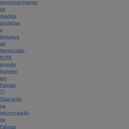
descumprimento
de
medida
protetiva
e
tentativa
de
feminicídio,
PCPR
prende
homem
em
Palmas
Operação
na
microrregião
de
Palmas