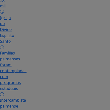
3,8
mil
Igreja
do
Divino
Espírito
Santo
Famílias
palmenses
foram
contempladas
com
programas
estaduais
Intercambista
palmense