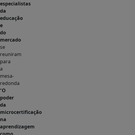
especialistas
da
educação
e
do
mercado
se
reuniram
para
a
mesa-
redonda
“
O
poder
da
microcertificação
na
aprendizagem
como