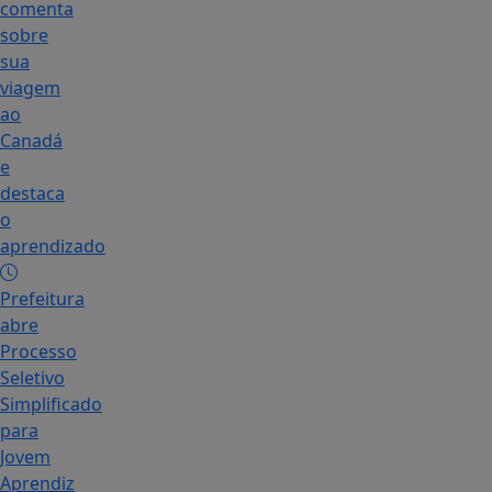
comenta
sobre
sua
viagem
ao
Canadá
e
destaca
o
aprendizado
Prefeitura
abre
Processo
Seletivo
Simplificado
para
Jovem
Aprendiz