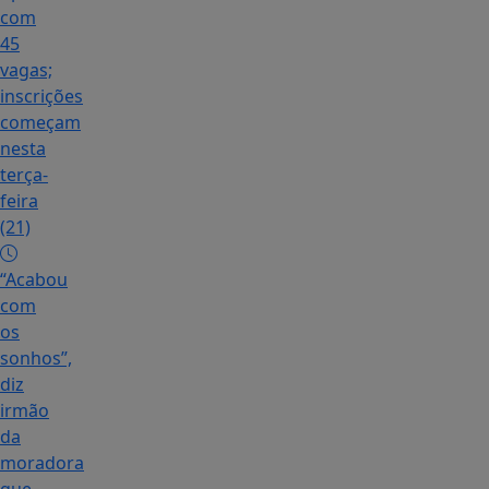
com
45
vagas;
inscrições
começam
nesta
terça-
feira
(21)
“Acabou
com
os
sonhos”,
diz
irmão
da
moradora