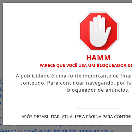
Início
/
Edições
/
Notícias
/
Contato
/
HAMM
PARECE QUE VOCÊ USA UM BLOQUEADOR D
Publicidades
Legais
/
A publicidade é uma fonte importante de fin
Prefeitura abre PSS com vagas em seis funções e
conteúdo. Para continuar navegando, por fa
salários que chegam a R$ 3,8 mil
Igreja do Divino
bloqueador de anúncios.
Espírito Santo
Famílias palmenses foram
contempladas com programas estaduais
Intercambista palmense comenta sobre sua viagem
ao Canadá e destaca o aprendizado
Prefeitura
APÓS DESABILITAR, ATUALIZE A PÁGINA PARA CONTI
abre Processo Seletivo Simplificado para Jovem
Aprendiz com 45 vagas; inscrições começam nesta