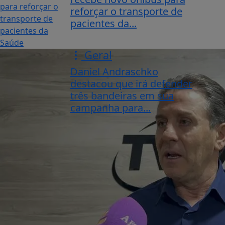
reforçar o transporte de
pacientes da...
Geral
Daniel Andraschko
destacou que irá defender
três bandeiras em sua
campanha para...