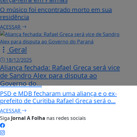
O músico foi encontrado morto em sua
residência
ACESSAR
Geral
18/12/2025
Aliança fechada: Rafael Greca será vice
de Sandro Alex para disputa ao
Governo do...
PSD e MDB fecharam uma aliança e o ex-
prefeito de Curitiba Rafael Greca será o...
ACESSAR
Siga
Jornal A Folha
nas redes sociais