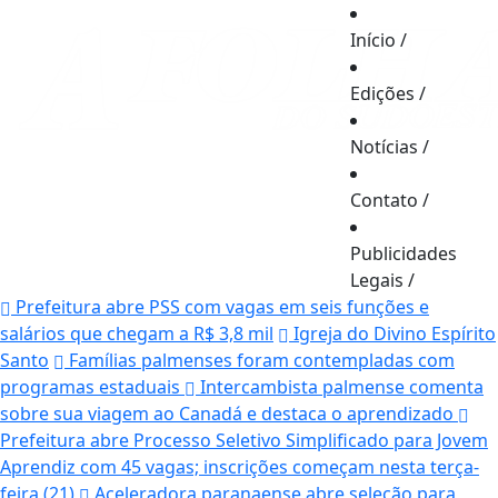
Início
/
Edições
/
Notícias
/
Contato
/
Publicidades
Legais
/
Prefeitura abre PSS com vagas em seis funções e
salários que chegam a R$ 3,8 mil
Igreja do Divino Espírito
Santo
Famílias palmenses foram contempladas com
programas estaduais
Intercambista palmense comenta
sobre sua viagem ao Canadá e destaca o aprendizado
Prefeitura abre Processo Seletivo Simplificado para Jovem
Aprendiz com 45 vagas; inscrições começam nesta terça-
feira (21)
Aceleradora paranaense abre seleção para