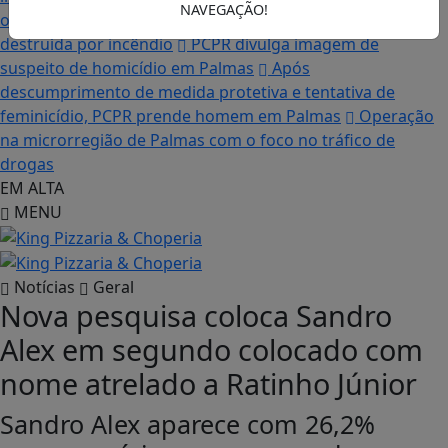
NAVEGAÇÃO!
os sonhos”, diz irmão da moradora que teve a casa
destruída por incêndio
PCPR divulga imagem de
suspeito de homicídio em Palmas
Após
descumprimento de medida protetiva e tentativa de
feminicídio, PCPR prende homem em Palmas
Operação
na microrregião de Palmas com o foco no tráfico de
drogas
EM ALTA
MENU
Notícias
Geral
Nova pesquisa coloca Sandro
Alex em segundo colocado com
nome atrelado a Ratinho Júnior
Sandro Alex aparece com 26,2%