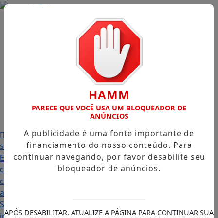
Início
/
Edições
/
Notícias
/
Contato
/
HAMM
PARECE QUE VOCÊ USA UM BLOQUEADOR DE
Publicidades
ANÚNCIOS
Legais
/
A publicidade é uma fonte importante de
Prefeitura abre PSS com vagas em seis funções e
financiamento do nosso conteúdo. Para
salários que chegam a R$ 3,8 mil
Igreja do Divino
continuar navegando, por favor desabilite seu
Espírito Santo
Famílias palmenses foram contempladas
bloqueador de anúncios.
com programas estaduais
Intercambista palmense
comenta sobre sua viagem ao Canadá e destaca o
aprendizado
Prefeitura abre Processo Seletivo
Simplificado para Jovem Aprendiz com 45 vagas;
APÓS DESABILITAR, ATUALIZE A PÁGINA PARA CONTINUAR SUA
inscrições começam nesta terça-feira (21)
“Acabou com