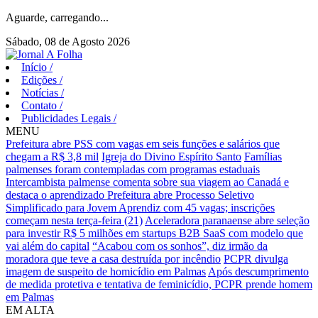
Aguarde, carregando...
Sábado, 08 de Agosto 2026
Início
/
Edições
/
Notícias
/
Contato
/
Publicidades Legais
/
MENU
Prefeitura abre PSS com vagas em seis funções e salários que
chegam a R$ 3,8 mil
Igreja do Divino Espírito Santo
Famílias
palmenses foram contempladas com programas estaduais
Intercambista palmense comenta sobre sua viagem ao Canadá e
destaca o aprendizado
Prefeitura abre Processo Seletivo
Simplificado para Jovem Aprendiz com 45 vagas; inscrições
começam nesta terça-feira (21)
Aceleradora paranaense abre seleção
para investir R$ 5 milhões em startups B2B SaaS com modelo que
vai além do capital
“Acabou com os sonhos”, diz irmão da
moradora que teve a casa destruída por incêndio
PCPR divulga
imagem de suspeito de homicídio em Palmas
Após descumprimento
de medida protetiva e tentativa de feminicídio, PCPR prende homem
em Palmas
EM ALTA