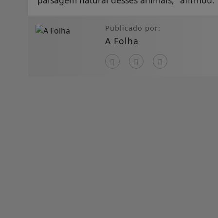
paisagem natural desses animais," afirmou.
Publicado por:
A Folha