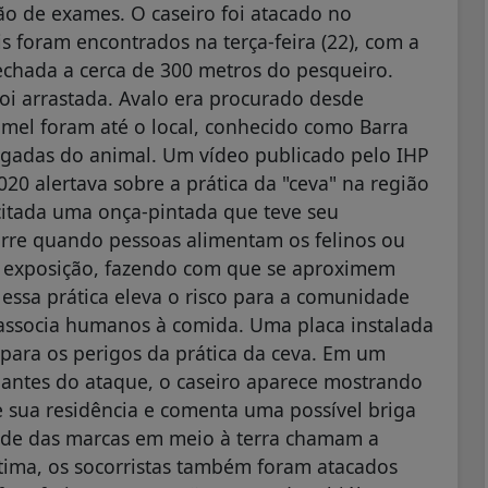
ão de exames. O caseiro foi atacado no
s foram encontrados na terça-feira (22), com a
echada a cerca de 300 metros do pesqueiro.
oi arrastada. Avalo era procurado desde
mel foram até o local, conhecido como Barra
gadas do animal. Um vídeo publicado pelo IHP
20 alertava sobre a prática da "ceva" na região
citada uma onça-pintada que teve seu
orre quando pessoas alimentam os felinos ou
o e exposição, fazendo com que se aproximem
essa prática eleva o risco para a comunidade
e associa humanos à comida. Uma placa instalada
a para os perigos da prática da ceva. Em um
antes do ataque, o caseiro aparece mostrando
 sua residência e comenta uma possível briga
ade das marcas em meio à terra chamam a
ítima, os socorristas também foram atacados