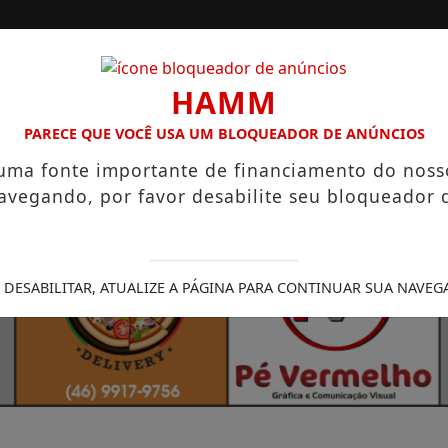
/
/
INÍCIO
EDIÇÕES
HAMM
PARECE QUE VOCÊ USA UM BLOQUEADOR DE ANÚNCIOS
 SALÁRIOS QUE CHEGAM A R$ 3,8 MIL
IGREJA DO DIVINO 
 uma fonte importante de financiamento do noss
avegando, por favor desabilite seu bloqueador 
 DESABILITAR, ATUALIZE A PÁGINA PARA CONTINUAR SUA NAVEG