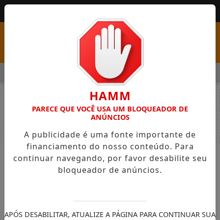
MENU
SS COM VAGAS EM SEIS FUNÇÕES E SALÁRIOS QUE CHEGAM A R
HAMM
PARECE QUE VOCÊ USA UM BLOQUEADOR DE
ANÚNCIOS
A publicidade é uma fonte importante de
financiamento do nosso conteúdo. Para
continuar navegando, por favor desabilite seu
NOTÍCIAS
GERAL
bloqueador de anúncios.
Operação carga oculta é deflagrada
no extremo Oeste de Santa Catarina
APÓS DESABILITAR, ATUALIZE A PÁGINA PARA CONTINUAR SUA