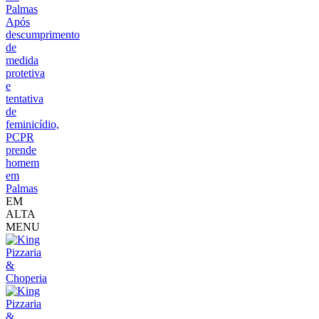
Palmas
Após
descumprimento
de
medida
protetiva
e
tentativa
de
feminicídio,
PCPR
prende
homem
em
Palmas
EM
ALTA
MENU