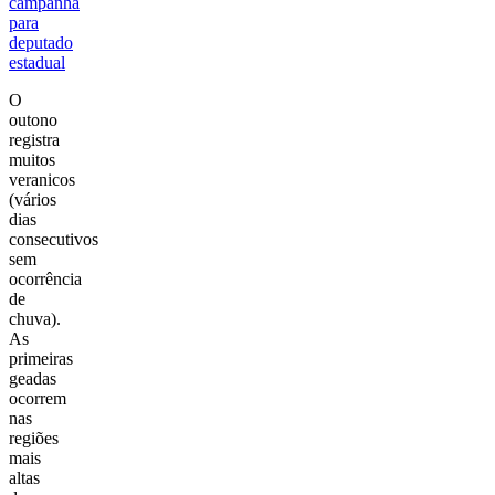
campanha
para
deputado
estadual
O
outono
registra
muitos
veranicos
(vários
dias
consecutivos
sem
ocorrência
de
chuva).
As
primeiras
geadas
ocorrem
nas
regiões
mais
altas