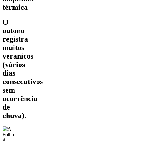
térmica
O
outono
registra
muitos
veranicos
(vários
dias
consecutivos
sem
ocorrência
de
chuva).
A