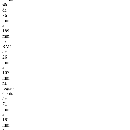
são
de
76
mm
a
189
mm;
na
RMC
de
26
mm
a
107
mm,
na
região
Central
de
71
mm
a
181
mm,