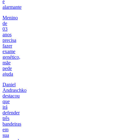
é
alarmante
Menino
de
03
anos
precisa
fazer
exame
genético,
mãe
pede
ajuda
Daniel
Andraschko
destacou
que
irá
defender
três
bandeiras
em
sua