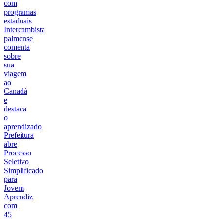
com
programas
estaduais
Intercambista
palmense
comenta
sobre
sua
viagem
ao
Canadá
e
destaca
o
aprendizado
Prefeitura
abre
Processo
Seletivo
Simplificado
para
Jovem
Aprendiz
com
45