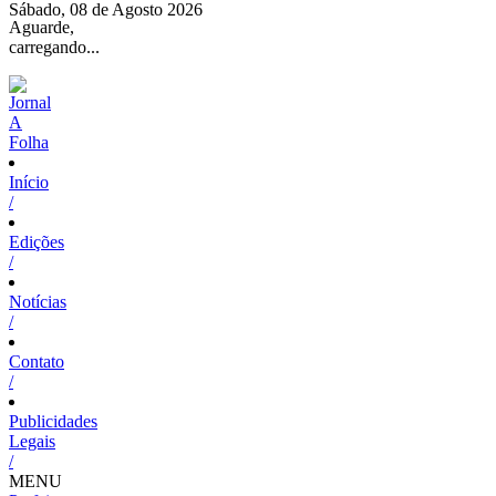
Sábado, 08 de Agosto 2026
Aguarde,
carregando...
Início
/
Edições
/
Notícias
/
Contato
/
Publicidades
Legais
/
MENU