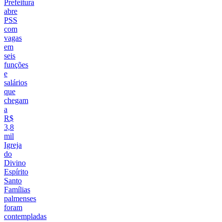
Prefeitura
abre
PSS
com
vagas
em
seis
funções
e
salários
que
chegam
a
R$
3,8
mil
Igreja
do
Divino
Espírito
Santo
Famílias
palmenses
foram
contempladas