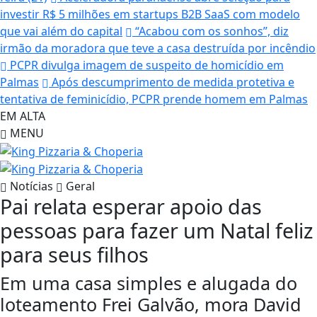
investir R$ 5 milhões em startups B2B SaaS com modelo
que vai além do capital
“Acabou com os sonhos”, diz
irmão da moradora que teve a casa destruída por incêndio
PCPR divulga imagem de suspeito de homicídio em
Palmas
Após descumprimento de medida protetiva e
tentativa de feminicídio, PCPR prende homem em Palmas
EM ALTA
MENU
Notícias
Geral
Pai relata esperar apoio das
pessoas para fazer um Natal feliz
para seus filhos
Em uma casa simples e alugada do
loteamento Frei Galvão, mora David