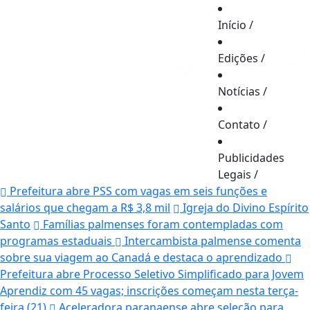
Início
/
Edições
/
Notícias
/
Contato
/
Publicidades
Legais
/
Prefeitura abre PSS com vagas em seis funções e
salários que chegam a R$ 3,8 mil
Igreja do Divino Espírito
Santo
Famílias palmenses foram contempladas com
programas estaduais
Intercambista palmense comenta
sobre sua viagem ao Canadá e destaca o aprendizado
Prefeitura abre Processo Seletivo Simplificado para Jovem
Aprendiz com 45 vagas; inscrições começam nesta terça-
feira (21)
Aceleradora paranaense abre seleção para