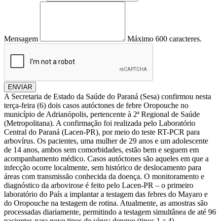
Mensagem
Máximo 600 caracteres.
ENVIAR
A Secretaria de Estado da Saúde do Paraná (Sesa) confirmou nesta
terça-feira (6) dois casos autóctones de febre Oropouche no
município de Adrianópolis, pertencente à 2ª Regional de Saúde
(Metropolitana). A confirmação foi realizada pelo Laboratório
Central do Paraná (Lacen-PR), por meio do teste RT-PCR para
arbovírus. Os pacientes, uma mulher de 29 anos e um adolescente
de 14 anos, ambos sem comorbidades, estão bem e seguem em
acompanhamento médico. Casos autóctones são aqueles em que a
infecção ocorre localmente, sem histórico de deslocamento para
áreas com transmissão conhecida da doença. O monitoramento e
diagnóstico da arbovirose é feito pelo Lacen-PR – o primeiro
laboratório do País a implantar a testagem das febres do Mayaro e
do Oropouche na testagem de rotina. Atualmente, as amostras são
processadas diariamente, permitindo a testagem simultânea de até 96
pacientes para nove tipos de vírus: dengue (tipos 1 a 4),