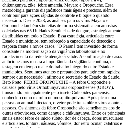
chikungunya, zika, febre amarela, Mayaro e Oropouche. Essa
metodologia garante diagnósticos mais ágeis e precisos, além de
contribuir para ações rápidas de controle e bloqueio quando
necessário. Desde 2023, as análises para os vírus Mayaro e
Oropouche também são feitas de forma sistemática em amostras
coletadas nas 65 Unidades Sentinelas de dengue, estrategicamente
distribuídas em todo o Estado. Essa estratégia, articulada entre
Estado e municípios, tem reforçado a capacidade de detecção e
resposta frente a novos casos. “O Paraná tem investido de forma
constante na modernização da vigilância laboratorial e no
fortalecimento da rede de atenção à saúde. A confirmação de casos
autóctones nos mostra a importância da vigilância contínua, da
testagem em tempo real e do trabalho integrado entre Estado e
municípios. Seguimos atentos e preparados para agir com rapidez
sempre que necessário”, afirmou o secretário de Estado da Saúde,
Beto Preto. FEBRE OROPOUCHE – A febre Oropouche é
causada pelo vírus Orthobunyavirus oropoucheense (OROV),
transmitido principalmente pelo inseto Culicoides paraensis,
conhecido como maruim ou mosquito-pólvora. Após picar uma
pessoa ou animal infectado, o vetor pode transmitir o vírus a outras
pessoas. Os sintomas da febre Oropouche são semelhantes aos de
outras arboviroses, como dengue e chikungunya. Entre os principais
sinais estão: febre de início súbito, dor de cabeça, dores musculares
e articulares, tontura, náuseas, vômitos, dor retro-ocular, calafrios e