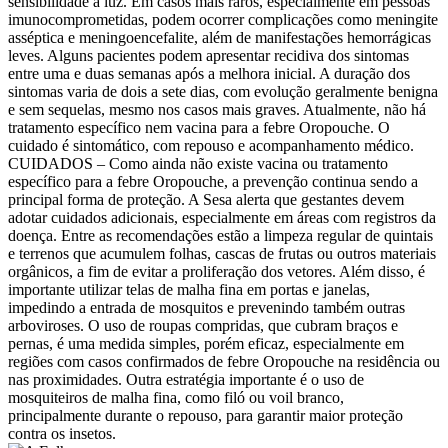
sensibilidade à luz. Em casos mais raros, especialmente em pessoas
imunocomprometidas, podem ocorrer complicações como meningite
asséptica e meningoencefalite, além de manifestações hemorrágicas
leves. Alguns pacientes podem apresentar recidiva dos sintomas
entre uma e duas semanas após a melhora inicial. A duração dos
sintomas varia de dois a sete dias, com evolução geralmente benigna
e sem sequelas, mesmo nos casos mais graves. Atualmente, não há
tratamento específico nem vacina para a febre Oropouche. O
cuidado é sintomático, com repouso e acompanhamento médico.
CUIDADOS – Como ainda não existe vacina ou tratamento
específico para a febre Oropouche, a prevenção continua sendo a
principal forma de proteção. A Sesa alerta que gestantes devem
adotar cuidados adicionais, especialmente em áreas com registros da
doença. Entre as recomendações estão a limpeza regular de quintais
e terrenos que acumulem folhas, cascas de frutas ou outros materiais
orgânicos, a fim de evitar a proliferação dos vetores. Além disso, é
importante utilizar telas de malha fina em portas e janelas,
impedindo a entrada de mosquitos e prevenindo também outras
arboviroses. O uso de roupas compridas, que cubram braços e
pernas, é uma medida simples, porém eficaz, especialmente em
regiões com casos confirmados de febre Oropouche na residência ou
nas proximidades. Outra estratégia importante é o uso de
mosquiteiros de malha fina, como filó ou voil branco,
principalmente durante o repouso, para garantir maior proteção
contra os insetos.