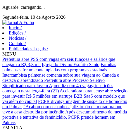
Aguarde, carregando...
Segunda-feira, 10 de Agosto 2026
Início
/
Edições
/
Notícias
/
Contato
/
Publicidades Legais
/
MENU
Prefeitura abre PSS com vagas em seis funções e salários que
chegam a R$ 3,8 mil
Igreja do Divino Espírito Santo
Famílias
palmenses foram contempladas com programas estaduais
Intercambista palmense comenta sobre sua viagem ao Canadá e
destaca o aprendizado
Prefeitura abre Processo Seletivo
Simplificado para Jovem Aprendiz com 45 vagas; inscrições
começam nesta terça-feira (21)
Aceleradora paranaense abre seleção
para investir R$ 5 milhões em startups B2B SaaS com modelo que
vai além do capital
PCPR divulga imagem de suspeito de homicídio
em Palmas
“Acabou com os sonhos”, diz irmão da moradora que
teve a casa destruída por incêndio
Após descumprimento de medida
protetiva e tentativa de feminicídio, PCPR prende homem em
Palmas
EM ALTA