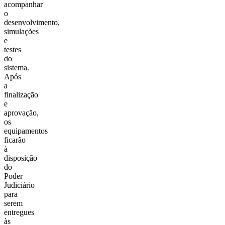
acompanhar
o
desenvolvimento,
simulações
e
testes
do
sistema.
Após
a
finalização
e
aprovação,
os
equipamentos
ficarão
à
disposição
do
Poder
Judiciário
para
serem
entregues
às