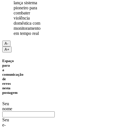
A-
A+
Espaço
para
a
comunicação
de
erros
nesta
postagem
Seu
nome
Seu
e-