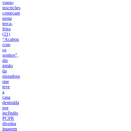
vagas;
inscrições
começam
nesta
terça-
feira
(21)
“Acabou
com
os
sonhos”,
diz
irmão
da
moradora
que
teve
a
casa
destruída
por
incêndio
PCPR
divulga
imagem