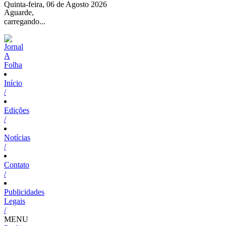
Quinta-feira, 06 de Agosto 2026
Aguarde,
carregando...
Início
/
Edições
/
Notícias
/
Contato
/
Publicidades
Legais
/
MENU