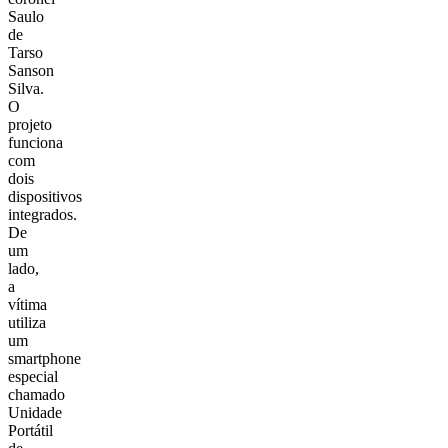
Saulo
de
Tarso
Sanson
Silva.
O
projeto
funciona
com
dois
dispositivos
integrados.
De
um
lado,
a
vítima
utiliza
um
smartphone
especial
chamado
Unidade
Portátil