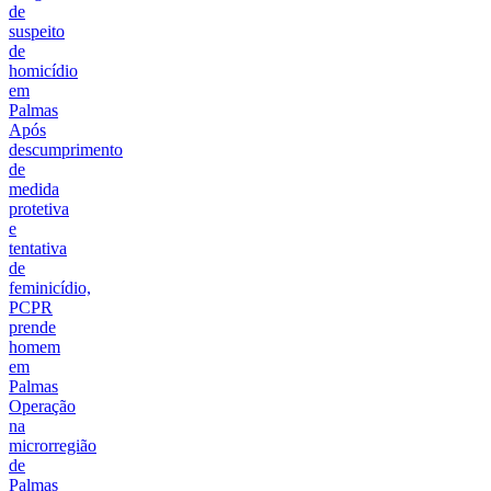
de
suspeito
de
homicídio
em
Palmas
Após
descumprimento
de
medida
protetiva
e
tentativa
de
feminicídio,
PCPR
prende
homem
em
Palmas
Operação
na
microrregião
de
Palmas