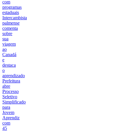
com
programas
estaduais
Intercambista
palmense
comenta
sobre
sua
viagem
ao
Canadá
e
destaca
o
aprendizado
Prefeitura
abre
Processo
Seletivo
Simplificado
para
Jovem
Aprendiz
com
45