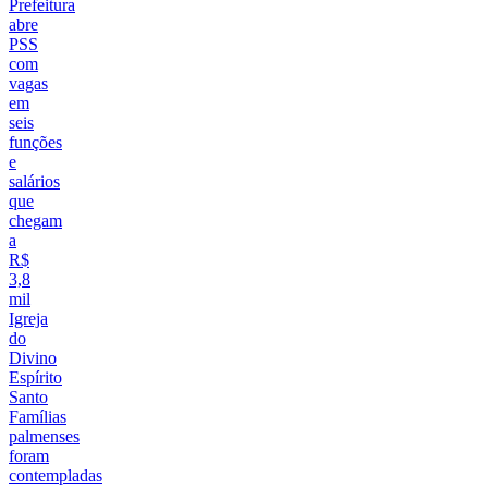
Prefeitura
abre
PSS
com
vagas
em
seis
funções
e
salários
que
chegam
a
R$
3,8
mil
Igreja
do
Divino
Espírito
Santo
Famílias
palmenses
foram
contempladas