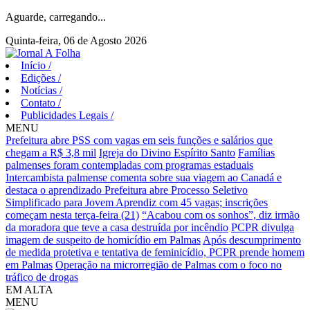
Aguarde, carregando...
Quinta-feira, 06 de Agosto 2026
Início
/
Edições
/
Notícias
/
Contato
/
Publicidades Legais
/
MENU
Prefeitura abre PSS com vagas em seis funções e salários que
chegam a R$ 3,8 mil
Igreja do Divino Espírito Santo
Famílias
palmenses foram contempladas com programas estaduais
Intercambista palmense comenta sobre sua viagem ao Canadá e
destaca o aprendizado
Prefeitura abre Processo Seletivo
Simplificado para Jovem Aprendiz com 45 vagas; inscrições
começam nesta terça-feira (21)
“Acabou com os sonhos”, diz irmão
da moradora que teve a casa destruída por incêndio
PCPR divulga
imagem de suspeito de homicídio em Palmas
Após descumprimento
de medida protetiva e tentativa de feminicídio, PCPR prende homem
em Palmas
Operação na microrregião de Palmas com o foco no
tráfico de drogas
EM ALTA
MENU