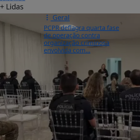
+ Lidas
Geral
PCPR deflagra quarta fase
de operação contra
organização criminosa
envolvida com...