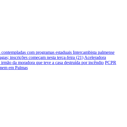
m contempladas com programas estaduais
Intercambista palmense
gas; inscrições começam nesta terça-feira (21)
Aceleradora
irmão da moradora que teve a casa destruída por incêndio
PCPR
homem em Palmas