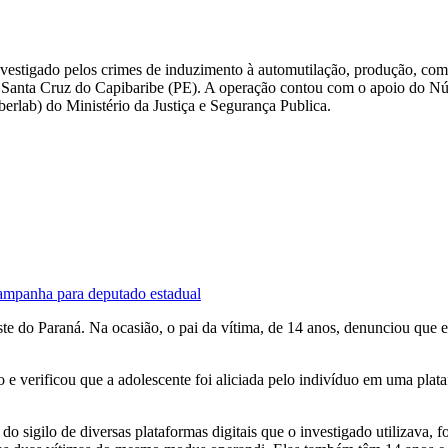
estigado pelos crimes de induzimento à automutilação, produção, com
em Santa Cruz do Capibaribe (PE). A operação contou com o apoio do Núc
rlab) do Ministério da Justiça e Segurança Publica.
campanha para deputado estadual
te do Paraná. Na ocasião, o pai da vítima, de 14 anos, denunciou que 
 e verificou que a adolescente foi aliciada pelo indivíduo em uma plata
igilo de diversas plataformas digitais que o investigado utilizava, fo