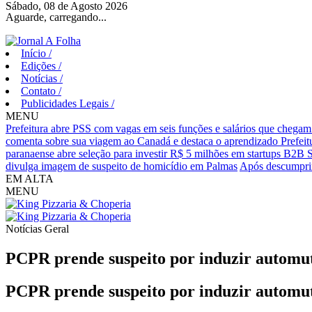
Sábado, 08 de Agosto 2026
Aguarde, carregando...
Início
/
Edições
/
Notícias
/
Contato
/
Publicidades Legais
/
MENU
Prefeitura abre PSS com vagas em seis funções e salários que chegam
comenta sobre sua viagem ao Canadá e destaca o aprendizado
Prefei
paranaense abre seleção para investir R$ 5 milhões em startups B2B 
divulga imagem de suspeito de homicídio em Palmas
Após descumprim
EM ALTA
MENU
Notícias
Geral
PCPR prende suspeito por induzir automu
PCPR prende suspeito por induzir automu