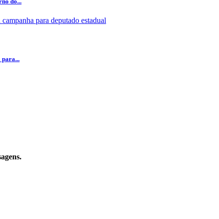
no do...
para...
sagens.