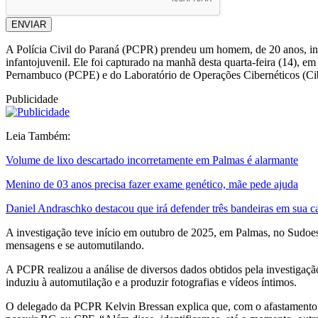
ENVIAR
A Polícia Civil do Paraná (PCPR) prendeu um homem, de 20 anos, inv
infantojuvenil. Ele foi capturado na manhã desta quarta-feira (14), 
Pernambuco (PCPE) e do Laboratório de Operações Cibernéticos (Cibe
Publicidade
Leia Também:
Volume de lixo descartado incorretamente em Palmas é alarmante
Menino de 03 anos precisa fazer exame genético, mãe pede ajuda
Daniel Andraschko destacou que irá defender três bandeiras em sua 
A investigação teve início em outubro de 2025, em Palmas, no Sudoes
mensagens e se automutilando.
A PCPR realizou a análise de diversos dados obtidos pela investigação
induziu à automutilação e a produzir fotografias e vídeos íntimos.
O delegado da PCPR Kelvin Bressan explica que, com o afastamento do s