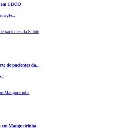
ão em CBUQ
ntação...
te de pacientes da...
...
o em Mangueirinha