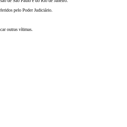
são de São Paulo e do Rio de Janeiro.”
eridos pelo Poder Judiciário.
car outras vítimas.