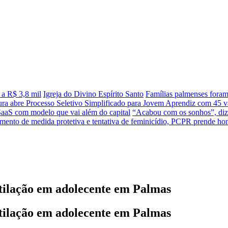
 a R$ 3,8 mil
Igreja do Divino Espírito Santo
Famílias palmenses fora
tura abre Processo Seletivo Simplificado para Jovem Aprendiz com 45 va
SaaS com modelo que vai além do capital
“Acabou com os sonhos”, diz 
ento de medida protetiva e tentativa de feminicídio, PCPR prende 
tilação em adolecente em Palmas
tilação em adolecente em Palmas