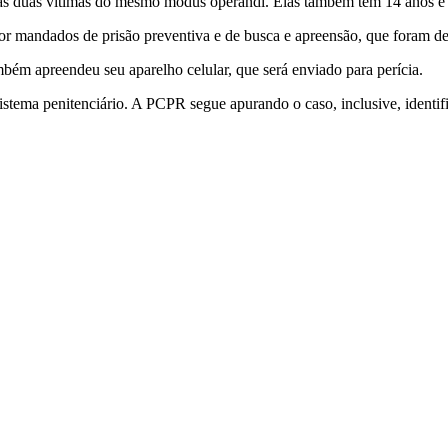
as duas vítimas do mesmo modus operandi. Elas também têm 14 anos e 
or mandados de prisão preventiva e de busca e apreensão, que foram def
bém apreendeu seu aparelho celular, que será enviado para perícia.
istema penitenciário. A PCPR segue apurando o caso, inclusive, identifi