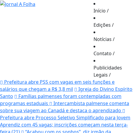
Início
/
Edições
/
Notícias
/
Contato
/
Publicidades
Legais
/
Prefeitura abre PSS com vagas em seis funções e
salários que chegam a R$ 3,8 mil
Igreja do Divino Espírito
Santo
Famílias palmenses foram contempladas com
programas estaduais
Intercambista palmense comenta
sobre sua viagem ao Canadá e destaca o aprendizado
Prefeitura abre Processo Seletivo Simplificado para Jovem
Aprendiz com 45 vagas; inscrições começam nesta terça-
feira (21)
“Acabou com os sonhos”, diz irmão da