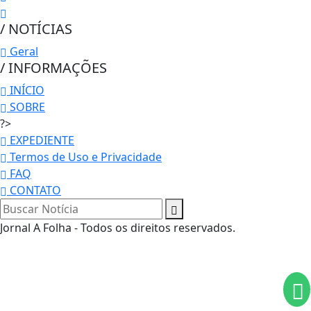
/ NOTÍCIAS
Geral
/ INFORMAÇÕES
INÍCIO
SOBRE
?>
EXPEDIENTE
Termos de Uso e Privacidade
FAQ
Termos de Uso e Privacidade
CONTATO
Esse site utiliza cookies para melhorar sua
Jornal A Folha - Todos os direitos reservados.
experiência de navegação. Ao continuar o acesso,
entendemos que você concorda com nossos Termos
de Uso e Privacidade.
PARA MAIS INFORMAÇÕES,
ACESSE NOSSOS TERMOS
CLICANDO AQUI