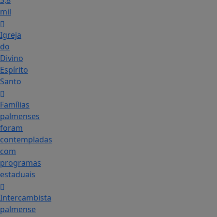
3,8
mil
Igreja
do
Divino
Espírito
Santo
Famílias
palmenses
foram
contempladas
com
programas
estaduais
Intercambista
palmense