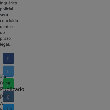
inquérito
policial
será
concluído
dentro
do
prazo
legal.
Publicado
por:
A
Folha