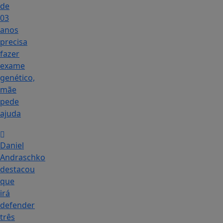
de
03
anos
precisa
fazer
exame
genético,
mãe
pede
ajuda
Daniel
Andraschko
destacou
que
irá
defender
três