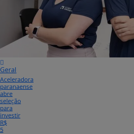
Geral
Aceleradora
paranaense
abre
seleção
para
investir
R$
5