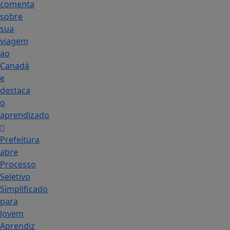
comenta
sobre
sua
viagem
ao
Canadá
e
destaca
o
aprendizado
Prefeitura
abre
Processo
Seletivo
Simplificado
para
Jovem
Aprendiz