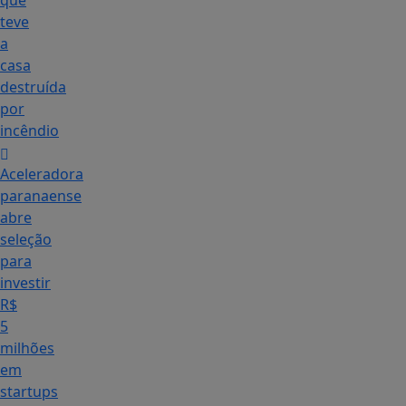
que
teve
a
casa
destruída
por
incêndio
Aceleradora
paranaense
abre
seleção
para
investir
R$
5
milhões
em
startups