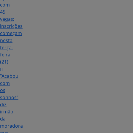
com
45
vagas;
inscrições
começam
nesta
terça-
feira
(21)
“Acabou
com
os
sonhos”,
diz
irmão
da
moradora