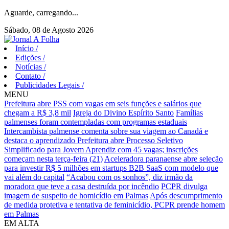
Aguarde, carregando...
Sábado, 08 de Agosto 2026
Início
/
Edições
/
Notícias
/
Contato
/
Publicidades Legais
/
MENU
Prefeitura abre PSS com vagas em seis funções e salários que
chegam a R$ 3,8 mil
Igreja do Divino Espírito Santo
Famílias
palmenses foram contempladas com programas estaduais
Intercambista palmense comenta sobre sua viagem ao Canadá e
destaca o aprendizado
Prefeitura abre Processo Seletivo
Simplificado para Jovem Aprendiz com 45 vagas; inscrições
começam nesta terça-feira (21)
Aceleradora paranaense abre seleção
para investir R$ 5 milhões em startups B2B SaaS com modelo que
vai além do capital
“Acabou com os sonhos”, diz irmão da
moradora que teve a casa destruída por incêndio
PCPR divulga
imagem de suspeito de homicídio em Palmas
Após descumprimento
de medida protetiva e tentativa de feminicídio, PCPR prende homem
em Palmas
EM ALTA