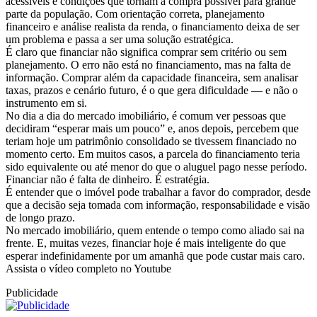
acessíveis e condições que tornam a compra possível para grande
parte da população. Com orientação correta, planejamento
financeiro e análise realista da renda, o financiamento deixa de ser
um problema e passa a ser uma solução estratégica.
É claro que financiar não significa comprar sem critério ou sem
planejamento. O erro não está no financiamento, mas na falta de
informação. Comprar além da capacidade financeira, sem analisar
taxas, prazos e cenário futuro, é o que gera dificuldade — e não o
instrumento em si.
No dia a dia do mercado imobiliário, é comum ver pessoas que
decidiram “esperar mais um pouco” e, anos depois, percebem que
teriam hoje um patrimônio consolidado se tivessem financiado no
momento certo. Em muitos casos, a parcela do financiamento teria
sido equivalente ou até menor do que o aluguel pago nesse período.
Financiar não é falta de dinheiro. É estratégia.
É entender que o imóvel pode trabalhar a favor do comprador, desde
que a decisão seja tomada com informação, responsabilidade e visão
de longo prazo.
No mercado imobiliário, quem entende o tempo como aliado sai na
frente. E, muitas vezes, financiar hoje é mais inteligente do que
esperar indefinidamente por um amanhã que pode custar mais caro.
Assista o vídeo completo no Youtube
Publicidade