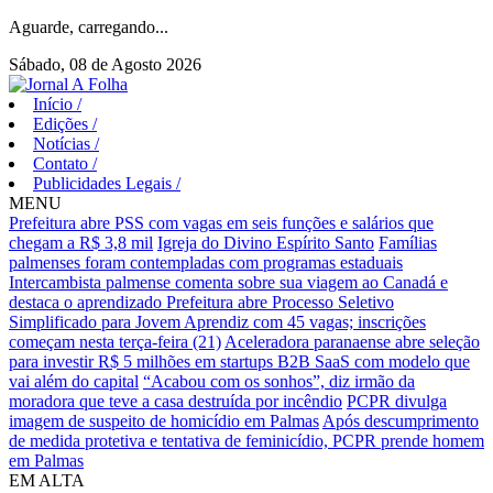
Aguarde, carregando...
Sábado, 08 de Agosto 2026
Início
/
Edições
/
Notícias
/
Contato
/
Publicidades Legais
/
MENU
Prefeitura abre PSS com vagas em seis funções e salários que
chegam a R$ 3,8 mil
Igreja do Divino Espírito Santo
Famílias
palmenses foram contempladas com programas estaduais
Intercambista palmense comenta sobre sua viagem ao Canadá e
destaca o aprendizado
Prefeitura abre Processo Seletivo
Simplificado para Jovem Aprendiz com 45 vagas; inscrições
começam nesta terça-feira (21)
Aceleradora paranaense abre seleção
para investir R$ 5 milhões em startups B2B SaaS com modelo que
vai além do capital
“Acabou com os sonhos”, diz irmão da
moradora que teve a casa destruída por incêndio
PCPR divulga
imagem de suspeito de homicídio em Palmas
Após descumprimento
de medida protetiva e tentativa de feminicídio, PCPR prende homem
em Palmas
EM ALTA