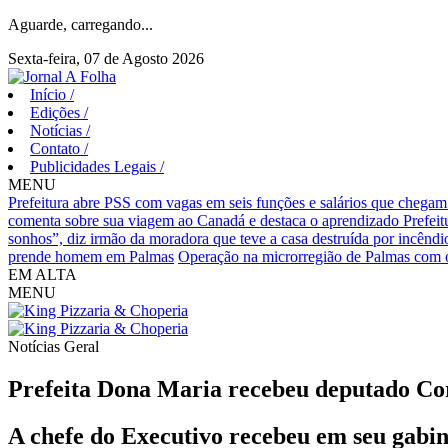
Aguarde, carregando...
Sexta-feira, 07 de Agosto 2026
Início
/
Edições
/
Notícias
/
Contato
/
Publicidades Legais
/
MENU
Prefeitura abre PSS com vagas em seis funções e salários que chegam
comenta sobre sua viagem ao Canadá e destaca o aprendizado
Prefei
sonhos”, diz irmão da moradora que teve a casa destruída por incêndi
prende homem em Palmas
Operação na microrregião de Palmas com o
EM ALTA
MENU
Notícias
Geral
Prefeita Dona Maria recebeu deputado Cor
A chefe do Executivo recebeu em seu gabin