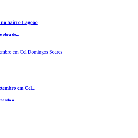
 no bairro Lagoão
 obra de...
etembro em Cel...
cando o...