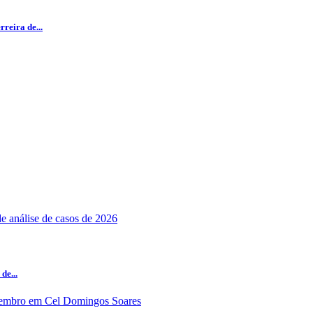
reira de...
de...