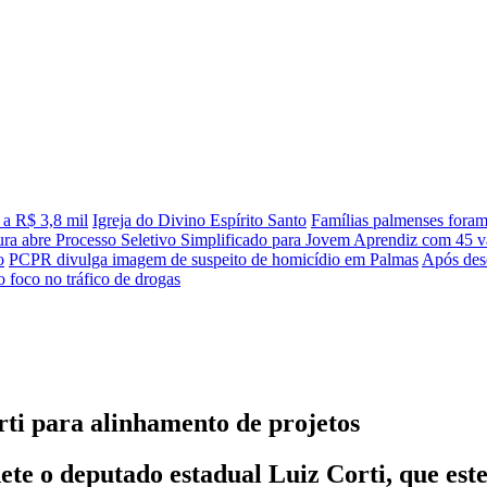
 a R$ 3,8 mil
Igreja do Divino Espírito Santo
Famílias palmenses fora
tura abre Processo Seletivo Simplificado para Jovem Aprendiz com 45 va
o
PCPR divulga imagem de suspeito de homicídio em Palmas
Após desc
 foco no tráfico de drogas
ti para alinhamento de projetos
ete o deputado estadual Luiz Corti, que es