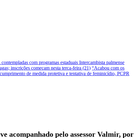
m contempladas com programas estaduais
Intercambista palmense
gas; inscrições começam nesta terça-feira (21)
“Acabou com os
umprimento de medida protetiva e tentativa de feminicídio, PCPR
teve acompanhado pelo assessor Valmir, por