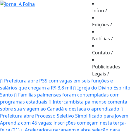
Início
/
Edições
/
Notícias
/
Contato
/
Publicidades
Legais
/
Prefeitura abre PSS com vagas em seis funções e
salários que chegam a R$ 3,8 mil
Igreja do Divino Espírito
Santo
Famílias palmenses foram contempladas com
programas estaduais
Intercambista palmense comenta
sobre sua viagem ao Canadá e destaca o aprendizado
Prefeitura abre Processo Seletivo Simplificado para Jovem
Aprendiz com 45 vagas; inscrições começam nesta terça-
feira (21)
Aceleradora paranaense abre seleção para