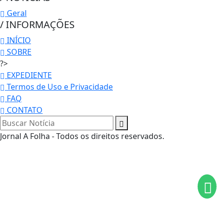
Geral
/ INFORMAÇÕES
INÍCIO
SOBRE
?>
EXPEDIENTE
Termos de Uso e Privacidade
FAQ
CONTATO
Termos de Uso e Privacidade
Jornal A Folha - Todos os direitos reservados.
Esse site utiliza cookies para melhorar sua
experiência de navegação. Ao continuar o acesso,
entendemos que você concorda com nossos Termos
de Uso e Privacidade.
PARA MAIS INFORMAÇÕES,
ACESSE NOSSOS TERMOS
CLICANDO AQUI
PROSSEGUIR