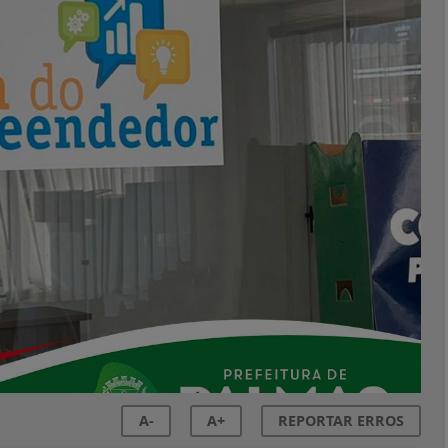
A-
A+
REPORTAR ERROS