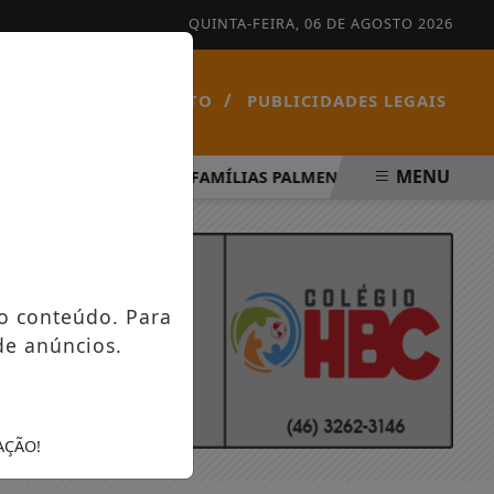
QUINTA-FEIRA, 06 DE AGOSTO 2026
/
/
NOTÍCIAS
CONTATO
PUBLICIDADES LEGAIS
MENU
ÍRITO SANTO
FAMÍLIAS PALMENSES FORAM CONTEMPLA
o conteúdo. Para
de anúncios.
AÇÃO!