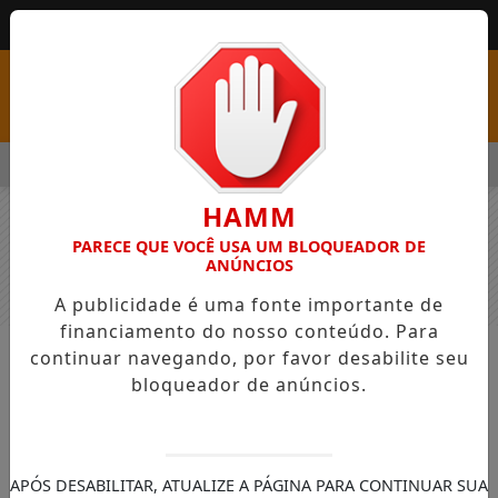
MENU
OM VAGAS EM SEIS FUNÇÕES E SALÁRIOS QUE CHEGAM A R$ 3,
HAMM
PARECE QUE VOCÊ USA UM BLOQUEADOR DE
ANÚNCIOS
A publicidade é uma fonte importante de
financiamento do nosso conteúdo. Para
continuar navegando, por favor desabilite seu
NOTÍCIAS
GERAL
bloqueador de anúncios.
Prefeitura de Palmas inaugura novo
espaço do CMEI Mafalda que irá
atender a quase 100 crianças
APÓS DESABILITAR, ATUALIZE A PÁGINA PARA CONTINUAR SUA