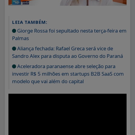
LEIA TAMBÉM:
Giorge Rossa foi sepultado nesta terça-feira em
Palmas
Aliança fechada: Rafael Greca será vice de
Sandro Alex para disputa ao Governo do Paraná
Aceleradora paranaense abre seleção para
investir R$ 5 milhões em startups B2B SaaS com
modelo que vai além do capital