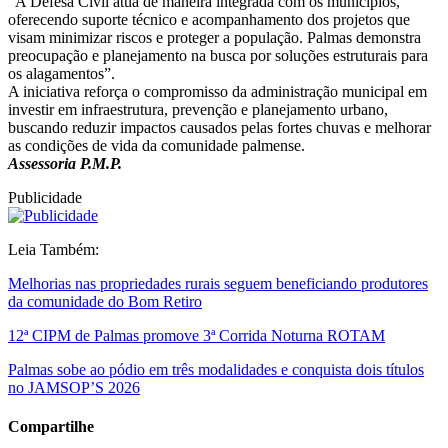
“A Defesa Civil atua de maneira integrada com os municípios,
oferecendo suporte técnico e acompanhamento dos projetos que
visam minimizar riscos e proteger a população. Palmas demonstra
preocupação e planejamento na busca por soluções estruturais para
os alagamentos”.
A iniciativa reforça o compromisso da administração municipal em
investir em infraestrutura, prevenção e planejamento urbano,
buscando reduzir impactos causados pelas fortes chuvas e melhorar
as condições de vida da comunidade palmense.
Assessoria P.M.P.
Publicidade
Leia Também:
Melhorias nas propriedades rurais seguem beneficiando produtores
da comunidade do Bom Retiro
12ª CIPM de Palmas promove 3ª Corrida Noturna ROTAM
Palmas sobe ao pódio em três modalidades e conquista dois títulos
no JAMSOP’S 2026
Compartilhe