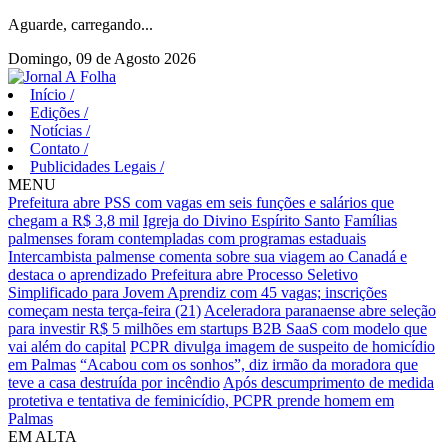
Aguarde, carregando...
Domingo, 09 de Agosto 2026
Início
/
Edições
/
Notícias
/
Contato
/
Publicidades Legais
/
MENU
Prefeitura abre PSS com vagas em seis funções e salários que
chegam a R$ 3,8 mil
Igreja do Divino Espírito Santo
Famílias
palmenses foram contempladas com programas estaduais
Intercambista palmense comenta sobre sua viagem ao Canadá e
destaca o aprendizado
Prefeitura abre Processo Seletivo
Simplificado para Jovem Aprendiz com 45 vagas; inscrições
começam nesta terça-feira (21)
Aceleradora paranaense abre seleção
para investir R$ 5 milhões em startups B2B SaaS com modelo que
vai além do capital
PCPR divulga imagem de suspeito de homicídio
em Palmas
“Acabou com os sonhos”, diz irmão da moradora que
teve a casa destruída por incêndio
Após descumprimento de medida
protetiva e tentativa de feminicídio, PCPR prende homem em
Palmas
EM ALTA