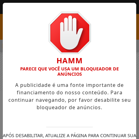
MENU
PSS COM VAGAS EM SEIS FUNÇÕES E SALÁRIOS QUE CHEGAM A R
HAMM
PARECE QUE VOCÊ USA UM BLOQUEADOR DE
ANÚNCIOS
A publicidade é uma fonte importante de
financiamento do nosso conteúdo. Para
continuar navegando, por favor desabilite seu
NOTÍCIAS
GERAL
bloqueador de anúncios.
Prefeitura desenvolve projeto “Meio
Ambiente nos Bairros”, Hípica foi o
primeiro local contemplado
APÓS DESABILITAR, ATUALIZE A PÁGINA PARA CONTINUAR SUA