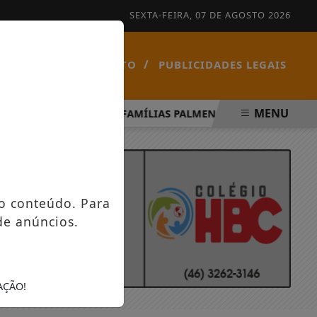
SEXTA-FEIRA, 07 DE AGOSTO 2026
/
/
NOTÍCIAS
CONTATO
PUBLICIDADES LEGAIS
MENU
ÍRITO SANTO
FAMÍLIAS PALMENSES FORAM CONTEMPLA
o conteúdo. Para
de anúncios.
AÇÃO!