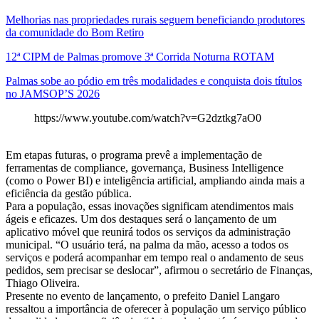
Melhorias nas propriedades rurais seguem beneficiando produtores
da comunidade do Bom Retiro
12ª CIPM de Palmas promove 3ª Corrida Noturna ROTAM
Palmas sobe ao pódio em três modalidades e conquista dois títulos
no JAMSOP’S 2026
https://www.youtube.com/watch?v=G2dztkg7aO0
Em etapas futuras, o programa prevê a implementação de
ferramentas de compliance, governança, Business Intelligence
(como o Power BI) e inteligência artificial, ampliando ainda mais a
eficiência da gestão pública.
Para a população, essas inovações significam atendimentos mais
ágeis e eficazes. Um dos destaques será o lançamento de um
aplicativo móvel que reunirá todos os serviços da administração
municipal. “O usuário terá, na palma da mão, acesso a todos os
serviços e poderá acompanhar em tempo real o andamento de seus
pedidos, sem precisar se deslocar”, afirmou o secretário de Finanças,
Thiago Oliveira.
Presente no evento de lançamento, o prefeito Daniel Langaro
ressaltou a importância de oferecer à população um serviço público