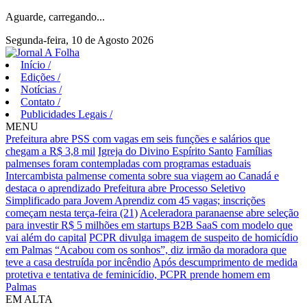
Aguarde, carregando...
Segunda-feira, 10 de Agosto 2026
Início
/
Edições
/
Notícias
/
Contato
/
Publicidades Legais
/
MENU
Prefeitura abre PSS com vagas em seis funções e salários que
chegam a R$ 3,8 mil
Igreja do Divino Espírito Santo
Famílias
palmenses foram contempladas com programas estaduais
Intercambista palmense comenta sobre sua viagem ao Canadá e
destaca o aprendizado
Prefeitura abre Processo Seletivo
Simplificado para Jovem Aprendiz com 45 vagas; inscrições
começam nesta terça-feira (21)
Aceleradora paranaense abre seleção
para investir R$ 5 milhões em startups B2B SaaS com modelo que
vai além do capital
PCPR divulga imagem de suspeito de homicídio
em Palmas
“Acabou com os sonhos”, diz irmão da moradora que
teve a casa destruída por incêndio
Após descumprimento de medida
protetiva e tentativa de feminicídio, PCPR prende homem em
Palmas
EM ALTA