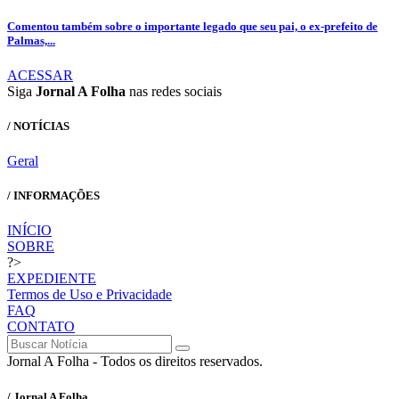
Comentou também sobre o importante legado que seu pai, o ex-prefeito de
Palmas,...
ACESSAR
Siga
Jornal A Folha
nas redes sociais
/ NOTÍCIAS
Geral
/ INFORMAÇÕES
INÍCIO
SOBRE
?>
EXPEDIENTE
Termos de Uso e Privacidade
FAQ
CONTATO
Jornal A Folha - Todos os direitos reservados.
/ Jornal A Folha