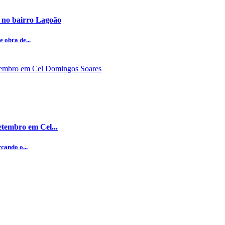
 no bairro Lagoão
 obra de...
etembro em Cel...
cando o...