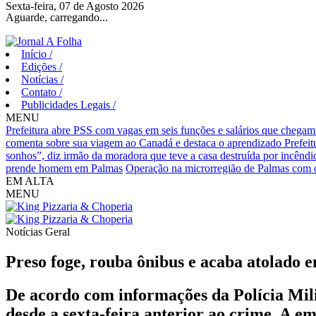
Sexta-feira, 07 de Agosto 2026
Aguarde, carregando...
Início
/
Edições
/
Notícias
/
Contato
/
Publicidades Legais
/
MENU
Prefeitura abre PSS com vagas em seis funções e salários que chegam
comenta sobre sua viagem ao Canadá e destaca o aprendizado
Prefei
sonhos”, diz irmão da moradora que teve a casa destruída por incêndi
prende homem em Palmas
Operação na microrregião de Palmas com o
EM ALTA
MENU
Notícias
Geral
Preso foge, rouba ônibus e acaba atolado e
De acordo com informações da Polícia Mili
desde a sexta-feira anterior ao crime. A em