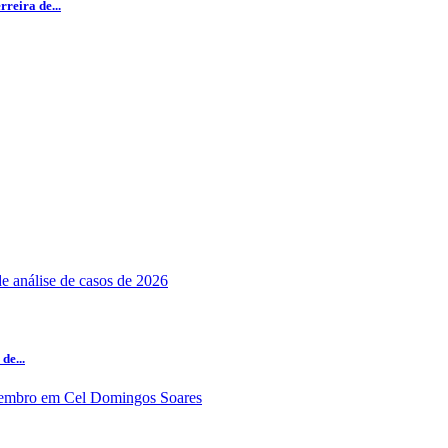
reira de...
de...