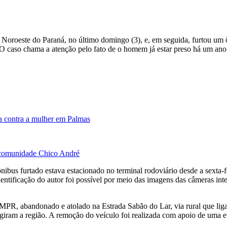
 Noroeste do Paraná, no último domingo (3), e, em seguida, furtou um 
O caso chama a atenção pelo fato de o homem já estar preso há um ano
a contra a mulher em Palmas
à comunidade Chico André
bus furtado estava estacionado no terminal rodoviário desde a sexta-fei
entificação do autor foi possível por meio das imagens das câmeras in
 PMPR, abandonado e atolado na Estrada Sabão do Lar, via rural que lig
ngiram a região. A remoção do veículo foi realizada com apoio de uma e