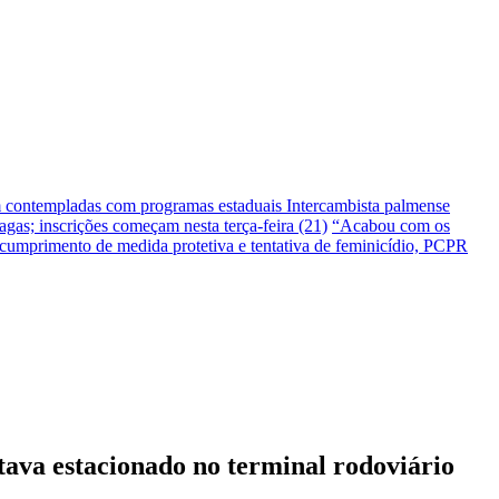
m contempladas com programas estaduais
Intercambista palmense
gas; inscrições começam nesta terça-feira (21)
“Acabou com os
umprimento de medida protetiva e tentativa de feminicídio, PCPR
tava estacionado no terminal rodoviário