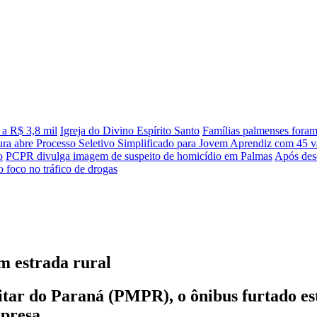
 a R$ 3,8 mil
Igreja do Divino Espírito Santo
Famílias palmenses fora
tura abre Processo Seletivo Simplificado para Jovem Aprendiz com 45 va
o
PCPR divulga imagem de suspeito de homicídio em Palmas
Após desc
 foco no tráfico de drogas
m estrada rural
tar do Paraná (PMPR), o ônibus furtado es
presa..