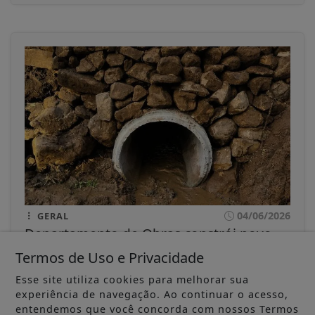
04/06/2026
GERAL
Departamento de Obras constrói novo
bueiro na estrada da Mamborê e
Termos de Uso e Privacidade
melhora acesso...
O departamento de Obras, concluiu a construção
Esse site utiliza cookies para melhorar sua
de um novo bueiro na estrada da...
experiência de navegação. Ao continuar o acesso,
entendemos que você concorda com nossos Termos