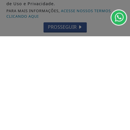
de Uso e Privacidade.
ACESSAR
PARA MAIS INFORMAÇÕES,
ACESSE NOSSOS TERMOS
CLICANDO AQUI
PROSSEGUIR
04/06/2026
GERAL
Já estamos vivendo na singularidade
Era visto que cedo ou tarde, nós não
conseguiríamos mais lidar de forma como se...