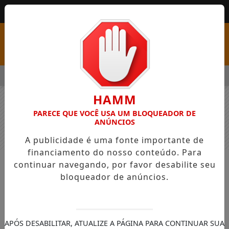
MENU
COM VAGAS EM SEIS FUNÇÕES E SALÁRIOS QUE CHEGAM A R$ 3,
HAMM
PARECE QUE VOCÊ USA UM BLOQUEADOR DE
ANÚNCIOS
A publicidade é uma fonte importante de
financiamento do nosso conteúdo. Para
continuar navegando, por favor desabilite seu
NOTÍCIAS
GERAL
bloqueador de anúncios.
Procissões e confecção dos tapetes
mantém viva a tradição de Corpus
Christis
APÓS DESABILITAR, ATUALIZE A PÁGINA PARA CONTINUAR SUA