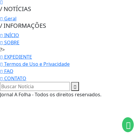
/ NOTÍCIAS
Geral
/ INFORMAÇÕES
INÍCIO
SOBRE
?>
EXPEDIENTE
Termos de Uso e Privacidade
FAQ
CONTATO
Termos de Uso e Privacidade
Esse site utiliza cookies para melhorar sua
Jornal A Folha - Todos os direitos reservados.
experiência de navegação. Ao continuar o acesso,
entendemos que você concorda com nossos Termos
de Uso e Privacidade.
PARA MAIS INFORMAÇÕES,
ACESSE NOSSOS TERMOS
CLICANDO AQUI