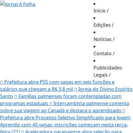
Início
/
Edições
/
Notícias
/
Contato
/
Publicidades
Legais
/
Prefeitura abre PSS com vagas em seis funções e
salários que chegam a R$ 3,8 mil
Igreja do Divino Espírito
Santo
Famílias palmenses foram contempladas com
programas estaduais
Intercambista palmense comenta
sobre sua viagem ao Canadá e destaca o aprendizado
Prefeitura abre Processo Seletivo Simplificado para Jovem
Aprendiz com 45 vagas; inscrições começam nesta terça-
feira (21)
Aceleradora paranaense abre seleção para