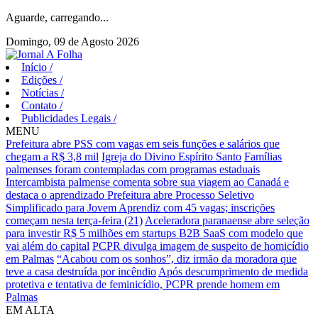
Aguarde, carregando...
Domingo, 09 de Agosto 2026
Início
/
Edições
/
Notícias
/
Contato
/
Publicidades Legais
/
MENU
Prefeitura abre PSS com vagas em seis funções e salários que
chegam a R$ 3,8 mil
Igreja do Divino Espírito Santo
Famílias
palmenses foram contempladas com programas estaduais
Intercambista palmense comenta sobre sua viagem ao Canadá e
destaca o aprendizado
Prefeitura abre Processo Seletivo
Simplificado para Jovem Aprendiz com 45 vagas; inscrições
começam nesta terça-feira (21)
Aceleradora paranaense abre seleção
para investir R$ 5 milhões em startups B2B SaaS com modelo que
vai além do capital
PCPR divulga imagem de suspeito de homicídio
em Palmas
“Acabou com os sonhos”, diz irmão da moradora que
teve a casa destruída por incêndio
Após descumprimento de medida
protetiva e tentativa de feminicídio, PCPR prende homem em
Palmas
EM ALTA