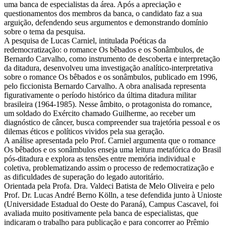
uma banca de especialistas da área. Após a apreciação e
questionamentos dos membros da banca, o candidato faz a sua
arguição, defendendo seus argumentos e demonstrando domínio
sobre o tema da pesquisa.
A pesquisa de Lucas Carniel, intitulada Poéticas da
redemocratização: o romance Os bêbados e os Sonâmbulos, de
Bernardo Carvalho, como instrumento de descoberta e interpretação
da ditadura, desenvolveu uma investigação analítico-interpretativa
sobre o romance Os bêbados e os sonâmbulos, publicado em 1996,
pelo ficcionista Bernardo Carvalho. A obra analisada representa
figurativamente o período histórico da última ditadura militar
brasileira (1964-1985). Nesse âmbito, o protagonista do romance,
um soldado do Exército chamado Guilherme, ao receber um
diagnóstico de câncer, busca compreender sua trajetória pessoal e os
dilemas éticos e políticos vividos pela sua geração.
A análise apresentada pelo Prof. Carniel argumenta que o romance
Os bêbados e os sonâmbulos enseja uma leitura metafórica do Brasil
pós-ditadura e explora as tensões entre memória individual e
coletiva, problematizando assim o processo de redemocratização e
as dificuldades de superação do legado autoritário.
Orientada pela Profa. Dra. Valdeci Batista de Melo Oliveira e pelo
Prof. Dr. Lucas André Berno Kölln, a tese defendida junto à Unioste
(Universidade Estadual do Oeste do Paraná), Campus Cascavel, foi
avaliada muito positivamente pela banca de especialistas, que
indicaram o trabalho para publicação e para concorrer ao Prêmio