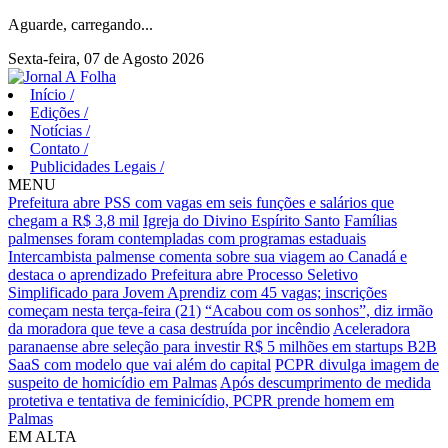
Aguarde, carregando...
Sexta-feira, 07 de Agosto 2026
Início
/
Edições
/
Notícias
/
Contato
/
Publicidades Legais
/
MENU
Prefeitura abre PSS com vagas em seis funções e salários que
chegam a R$ 3,8 mil
Igreja do Divino Espírito Santo
Famílias
palmenses foram contempladas com programas estaduais
Intercambista palmense comenta sobre sua viagem ao Canadá e
destaca o aprendizado
Prefeitura abre Processo Seletivo
Simplificado para Jovem Aprendiz com 45 vagas; inscrições
começam nesta terça-feira (21)
“Acabou com os sonhos”, diz irmão
da moradora que teve a casa destruída por incêndio
Aceleradora
paranaense abre seleção para investir R$ 5 milhões em startups B2B
SaaS com modelo que vai além do capital
PCPR divulga imagem de
suspeito de homicídio em Palmas
Após descumprimento de medida
protetiva e tentativa de feminicídio, PCPR prende homem em
Palmas
EM ALTA