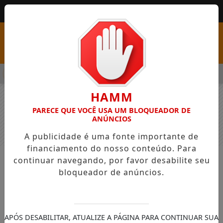
MENU
PSS COM VAGAS EM SEIS FUNÇÕES E SALÁRIOS QUE CHEGAM A R
HAMM
PARECE QUE VOCÊ USA UM BLOQUEADOR DE
ANÚNCIOS
A publicidade é uma fonte importante de
financiamento do nosso conteúdo. Para
continuar navegando, por favor desabilite seu
NOTÍCIAS
GERAL
bloqueador de anúncios.
Quadra do Colégio Estadual
Quilombola Maria Joana Ferreira
será palco da I Edição do Canta
APÓS DESABILITAR, ATUALIZE A PÁGINA PARA CONTINUAR SUA
Quilombo