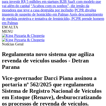
para investir R$ 5 milhões em startups B2B SaaS com modelo que
vai além do capital
“Acabou com os sonhos”, diz irmão da
moradora que teve a casa destruída por incêndio
PCPR divulga
imagem de suspeito de homicídio em Palmas
Após descumprimento
de medida protetiva e tentativa de feminicídio, PCPR prende homem
em Palmas
EM ALTA
MENU
Notícias
Geral
Regulamenta novo sistema que agiliza
revenda de veículos usados - Detran
Parana
Vice-governador Darci Piana assinou a
portaria nº 562/2025 que regulamenta
Sistema de Registro Nacional de Veículos
em Estoque (Renave), desburocratizando
os processos de revenda de veículos.