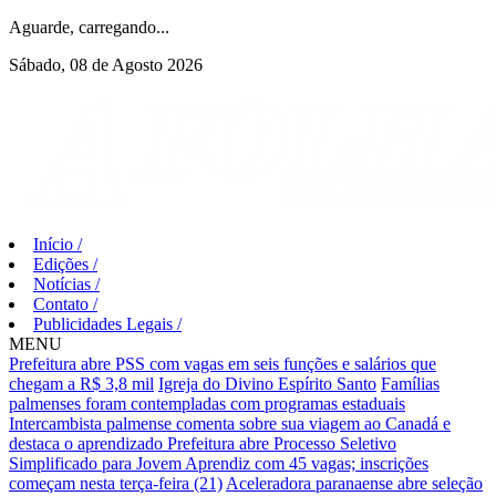
Aguarde, carregando...
Sábado, 08 de Agosto 2026
Início
/
Edições
/
Notícias
/
Contato
/
Publicidades Legais
/
MENU
Prefeitura abre PSS com vagas em seis funções e salários que
chegam a R$ 3,8 mil
Igreja do Divino Espírito Santo
Famílias
palmenses foram contempladas com programas estaduais
Intercambista palmense comenta sobre sua viagem ao Canadá e
destaca o aprendizado
Prefeitura abre Processo Seletivo
Simplificado para Jovem Aprendiz com 45 vagas; inscrições
começam nesta terça-feira (21)
Aceleradora paranaense abre seleção