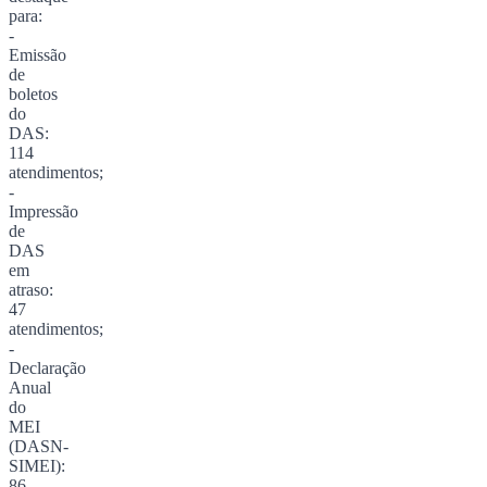
para:
-
Emissão
de
boletos
do
DAS:
114
atendimentos;
-
Impressão
de
DAS
em
atraso:
47
atendimentos;
-
Declaração
Anual
do
MEI
(DASN-
SIMEI):
86