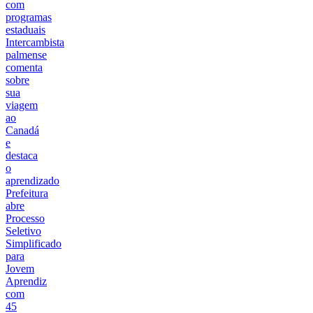
com
programas
estaduais
Intercambista
palmense
comenta
sobre
sua
viagem
ao
Canadá
e
destaca
o
aprendizado
Prefeitura
abre
Processo
Seletivo
Simplificado
para
Jovem
Aprendiz
com
45