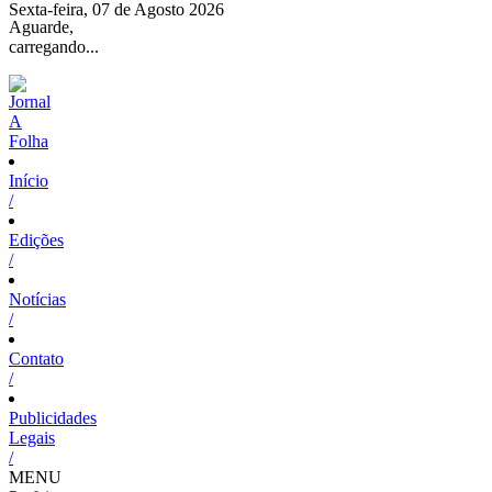
Sexta-feira, 07 de Agosto 2026
Aguarde,
carregando...
Início
/
Edições
/
Notícias
/
Contato
/
Publicidades
Legais
/
MENU