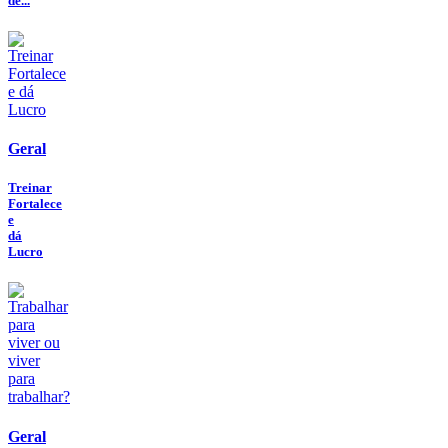
de...
Geral
Treinar
Fortalece
e
dá
Lucro
Geral