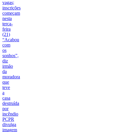
vagas;
inscrições
começam
nesta
terça-
feira
(21)
“Acabou
com
os
sonhos”,
diz
irmão
da
moradora
que
teve
a
casa
destruída
por
incêndio
PCPR
divulga
imagem