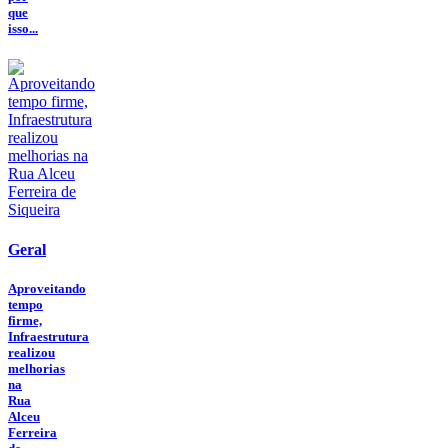
que
isso...
Geral
Aproveitando
tempo
firme,
Infraestrutura
realizou
melhorias
na
Rua
Alceu
Ferreira