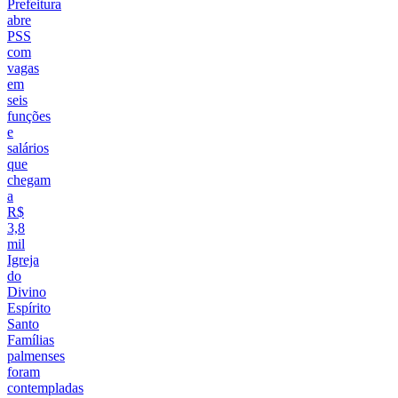
Prefeitura
abre
PSS
com
vagas
em
seis
funções
e
salários
que
chegam
a
R$
3,8
mil
Igreja
do
Divino
Espírito
Santo
Famílias
palmenses
foram
contempladas