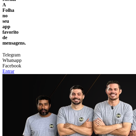
A
Folha
no
seu
app
favorito
de
mensagens.
Telegram
Whatsapp
Facebook
Entrar