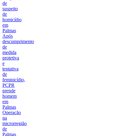
de
suspeito
de
homicídio
em
Palmas
Após
descumprimento
de
medida
protetiva
e
tentativa
de
feminicídio,
PCPR
prende
homem
em
Palmas
Operação
na
microrregião
de
Palmas