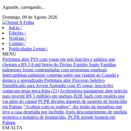
Aguarde, carregando...
Domingo, 09 de Agosto 2026
Início
/
Edições
/
Notícias
/
Contato
/
Publicidades Legais
/
MENU
Prefeitura abre PSS com vagas em seis funções e salários que
chegam a R$ 3,8 mil
Igreja do Divino Espírito Santo
Famílias
palmenses foram contempladas com programas estaduais
Intercambista palmense comenta sobre sua viagem ao Canadá e
destaca o aprendizado
Prefeitura abre Processo Seletivo
Simplificado para Jovem Aprendiz com 45 vagas; inscrições
começam nesta terça-feira (21)
Aceleradora paranaense abre seleção
para investir R$ 5 milhões em startups B2B SaaS com modelo que
vai além do capital
PCPR divulga imagem de suspeito de homicídio
em Palmas
“Acabou com os sonhos”, diz irmão da moradora que
teve a casa destruída por incêndio
Após descumprimento de medida
protetiva e tentativa de feminicídio, PCPR prende homem em
Palmas
EM ALTA