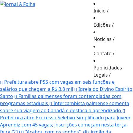
Início
/
Edições
/
Notícias
/
Contato
/
Publicidades
Legais
/
Prefeitura abre PSS com vagas em seis funções e
salários que chegam a R$ 3,8 mil
Igreja do Divino Espírito
Santo
Famílias palmenses foram contempladas com
programas estaduais
Intercambista palmense comenta
sobre sua viagem ao Canadá e destaca o aprendizado
Prefeitura abre Processo Seletivo Simplificado para Jovem
Aprendiz com 45 vagas; inscrições começam nesta terça-
feira (21)
“Acabou com os sonhos”, diz irmão da