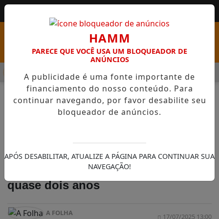
HAMM
PARECE QUE VOCÊ USA UM BLOQUEADOR DE
ANÚNCIOS
MENU
PSS COM VAGAS EM SEIS FUNÇÕES E SALÁRIOS QUE CHEGAM A 
A publicidade é uma fonte importante de
financiamento do nosso conteúdo. Para
continuar navegando, por favor desabilite seu
bloqueador de anúncios.
NOTÍCIAS
GERAL
Servidor do Paraná é indiciado por
APÓS DESABILITAR, ATUALIZE A PÁGINA PARA CONTINUAR SUA
NAVEGAÇÃO!
registrar ponto e não trabalhar por
quase dois anos
A FOLHA
17/07/2025 13:00