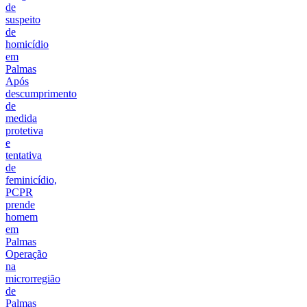
de
suspeito
de
homicídio
em
Palmas
Após
descumprimento
de
medida
protetiva
e
tentativa
de
feminicídio,
PCPR
prende
homem
em
Palmas
Operação
na
microrregião
de
Palmas