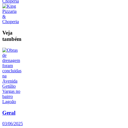
Veja
também
Geral
03/06/2025