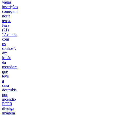
vagas;
inscrições
começam
nesta
terça-
feira
(21)
“Acabou
com
os
sonhos”,
diz
irmão
da
moradora
que
teve
a
casa
destruída
por
incêndio
PCPR
divulga
imagem