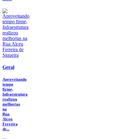
Geral
Aproveitando
tempo
firme,
Infraestrutura
realizou
melhorias
na
Rua
Alceu
Ferreira
de...