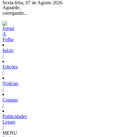
Sexta-feira, 07 de Agosto 2026
Aguarde,
carregando...
Início
/
Edições
/
Notícias
/
Contato
/
Publicidades
Legais
/
MENU