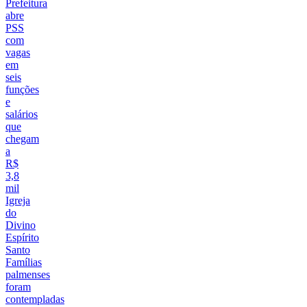
Prefeitura
abre
PSS
com
vagas
em
seis
funções
e
salários
que
chegam
a
R$
3,8
mil
Igreja
do
Divino
Espírito
Santo
Famílias
palmenses
foram
contempladas