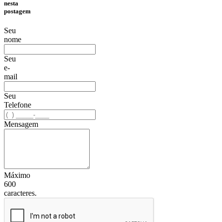
nesta
postagem
Seu
nome
Seu
e-
mail
Seu
Telefone
Mensagem
Máximo
600
caracteres.