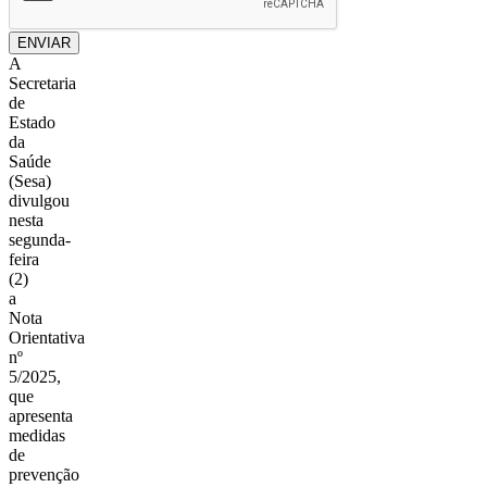
ENVIAR
A
Secretaria
de
Estado
da
Saúde
(Sesa)
divulgou
nesta
segunda-
feira
(2)
a
Nota
Orientativa
nº
5/2025,
que
apresenta
medidas
de
prevenção