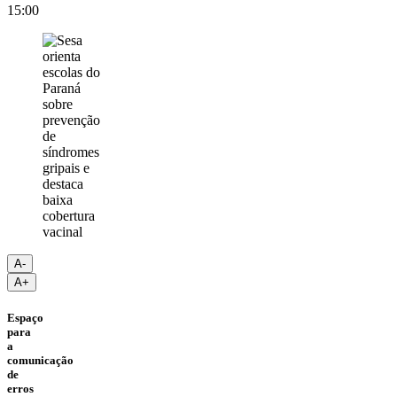
15:00
A-
A+
Espaço
para
a
comunicação
de
erros