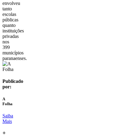
envolveu
tanto
escolas
públicas
quanto
instituições
privadas
nos
399
municípios
paranaenses.
Publicado
por:
A
Folha
Saiba
Mais
+