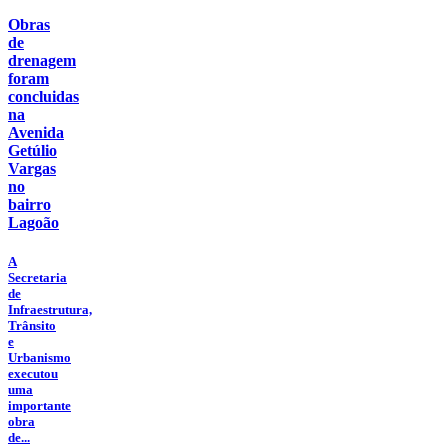
Obras
de
drenagem
foram
concluidas
na
Avenida
Getúlio
Vargas
no
bairro
Lagoão
A
Secretaria
de
Infraestrutura,
Trânsito
e
Urbanismo
executou
uma
importante
obra
de...