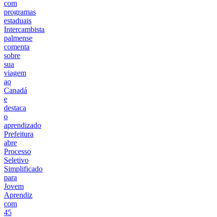
com
programas
estaduais
Intercambista
palmense
comenta
sobre
sua
viagem
ao
Canadá
e
destaca
o
aprendizado
Prefeitura
abre
Processo
Seletivo
Simplificado
para
Jovem
Aprendiz
com
45