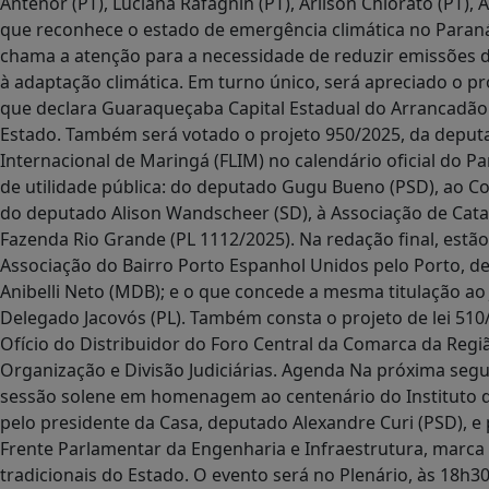
Antenor (PT), Luciana Rafagnin (PT), Arilson Chiorato (PT), A
que reconhece o estado de emergência climática no Paran
chama a atenção para a necessidade de reduzir emissões de
à adaptação climática. Em turno único, será apreciado o pro
que declara Guaraqueçaba Capital Estadual do Arrancadão d
Estado. Também será votado o projeto 950/2025, da deputada 
Internacional de Maringá (FLIM) no calendário oficial do P
de utilidade pública: do deputado Gugu Bueno (PSD), ao Co
do deputado Alison Wandscheer (SD), à Associação de Cata
Fazenda Rio Grande (PL 1112/2025). Na redação final, estão
Associação do Bairro Porto Espanhol Unidos pelo Porto, de
Anibelli Neto (MDB); e o que concede a mesma titulação ao
Delegado Jacovós (PL). Também consta o projeto de lei 510/
Ofício do Distribuidor do Foro Central da Comarca da Regiã
Organização e Divisão Judiciárias. Agenda Na próxima segun
sessão solene em homenagem ao centenário do Instituto de
pelo presidente da Casa, deputado Alexandre Curi (PSD), e
Frente Parlamentar da Engenharia e Infraestrutura, marca
tradicionais do Estado. O evento será no Plenário, às 18h3