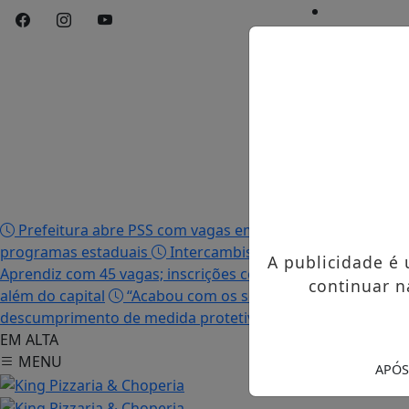
Início
/
Edições
/
Notícias
/
Contato
/
Publicidades 
Prefeitura abre PSS com vagas em seis funções e salário
programas estaduais
Intercambista palmense comenta 
A publicidade é
Aprendiz com 45 vagas; inscrições começam nesta terça-fei
continuar n
além do capital
“Acabou com os sonhos”, diz irmão da mo
descumprimento de medida protetiva e tentativa de femi
EM ALTA
MENU
APÓS