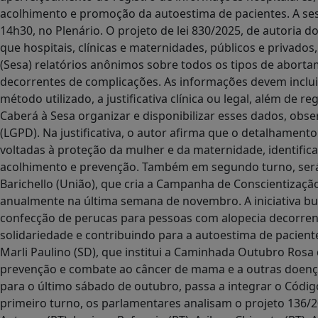
acolhimento e promoção da autoestima de pacientes. A sess
14h30, no Plenário. O projeto de lei 830/2025, de autoria 
que hospitais, clínicas e maternidades, públicos e privad
(Sesa) relatórios anônimos sobre todos os tipos de abort
decorrentes de complicações. As informações devem inclui
método utilizado, a justificativa clínica ou legal, além de 
Caberá à Sesa organizar e disponibilizar esses dados, obs
(LGPD). Na justificativa, o autor afirma que o detalhament
voltadas à proteção da mulher e da maternidade, identifica
acolhimento e prevenção. Também em segundo turno, será v
Barichello (União), que cria a Campanha de Conscientização
anualmente na última semana de novembro. A iniciativa bu
confecção de perucas para pessoas com alopecia decorrent
solidariedade e contribuindo para a autoestima de pacient
Marli Paulino (SD), que institui a Caminhada Outubro Rosa
prevenção e combate ao câncer de mama e a outras doenças
para o último sábado de outubro, passa a integrar o Códig
primeiro turno, os parlamentares analisam o projeto 136/202