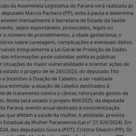
ão da Assembleia Legislativa do Paraná será realizada às
do deputado Marcio Pacheco (PP), volta à pauta e determina
os, enviem mensalmente à Secretaria de Estado da Saúde
amento, sejam espontâneos, provocados, legais ou
r o número de procedimentos, a idade gestacional, o
registros sobre curetagens, complicações e eventuais óbitos.
ervando integralmente a Lei Geral de Proteção de Dados
o das informações pode subsidiar políticas públicas
r situações de maior vulnerabilidade e orientar ações de
otado o projeto de lei 265/2023, do deputado Tito
 e Incentivo à Doação de Cabelos, a ser realizada
sca estimular a doação de cabelos destinados à
e de tratamento contra o câncer, reforçando gestos de
es. Ainda será votado o projeto 869/2025, da deputada
 do Paraná, evento anual dedicado à conscientização,
 que afetam a saúde da mulher. A atividade, prevista
o Estadual da Mulher Paranaense (Lei nº 21.926/2024). Em
4, dos deputados Goura (PDT), Cristina Silvestri (PP), Dr.