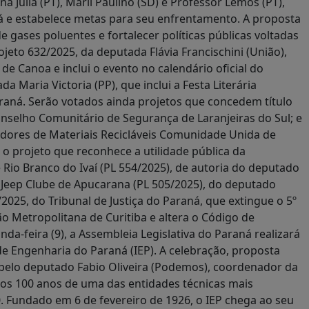
na Julia (PT), Marli Paulino (SD) e Professor Lemos (PT),
á e estabelece metas para seu enfrentamento. A proposta
 gases poluentes e fortalecer políticas públicas voltadas
jeto 632/2025, da deputada Flávia Francischini (União),
e Canoa e inclui o evento no calendário oficial do
Maria Victoria (PP), que inclui a Festa Literária
araná. Serão votados ainda projetos que concedem título
nselho Comunitário de Segurança de Laranjeiras do Sul; e
dores de Materiais Recicláveis Comunidade Unida de
 o projeto que reconhece a utilidade pública da
 Rio Branco do Ivaí (PL 554/2025), de autoria do deputado
 Jeep Clube de Apucarana (PL 505/2025), do deputado
2025, do Tribunal de Justiça do Paraná, que extingue o 5º
o Metropolitana de Curitiba e altera o Código de
da-feira (9), a Assembleia Legislativa do Paraná realizará
 Engenharia do Paraná (IEP). A celebração, proposta
 pelo deputado Fabio Oliveira (Podemos), coordenador da
 os 100 anos de uma das entidades técnicas mais
0. Fundado em 6 de fevereiro de 1926, o IEP chega ao seu