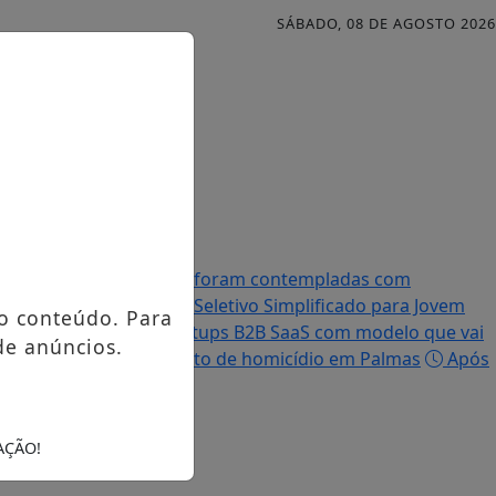
SÁBADO, 08 DE AGOSTO 2026
Famílias palmenses foram contempladas com
efeitura abre Processo Seletivo Simplificado para Jovem
o conteúdo. Para
ir R$ 5 milhões em startups B2B SaaS com modelo que vai
de anúncios.
ulga imagem de suspeito de homicídio em Palmas
Após
AÇÃO!