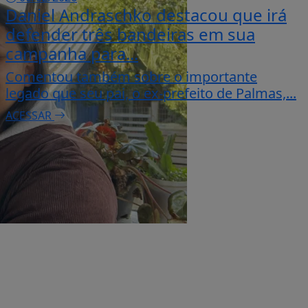
Daniel Andraschko destacou que irá
defender três bandeiras em sua
campanha para...
Comentou também sobre o importante
legado que seu pai, o ex-prefeito de Palmas,...
ACESSAR