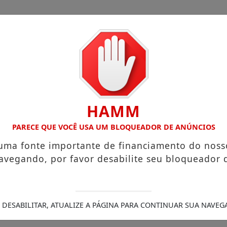
HAMM
Legais
/
s que chegam a R$ 3,8 mil
PARECE QUE VOCÊ USA UM BLOQUEADOR DE ANÚNCIOS
Igreja do Divino Espírito Santo
sobre sua viagem ao Canadá e destaca o aprendizado
Pr
 uma fonte importante de financiamento do noss
ra (21)
Aceleradora paranaense abre seleção para invest
avegando, por favor desabilite seu bloqueador 
radora que teve a casa destruída por incêndio
PCPR div
nicídio, PCPR prende homem em Palmas
 DESABILITAR, ATUALIZE A PÁGINA PARA CONTINUAR SUA NAVEG