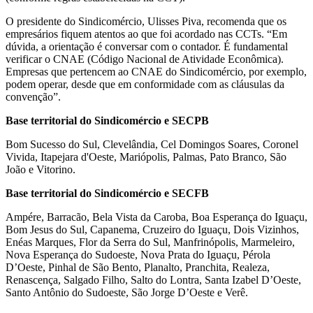
O presidente do Sindicomércio, Ulisses Piva, recomenda que os
empresários fiquem atentos ao que foi acordado nas CCTs. “Em
dúvida, a orientação é conversar com o contador. É fundamental
verificar o CNAE (Código Nacional de Atividade Econômica).
Empresas que pertencem ao CNAE do Sindicomércio, por exemplo,
podem operar, desde que em conformidade com as cláusulas da
convenção”.
Base territorial do Sindicomércio e SECPB
Bom Sucesso do Sul, Clevelândia, Cel Domingos Soares, Coronel
Vivida, Itapejara d'Oeste, Mariópolis, Palmas, Pato Branco, São
João e Vitorino.
Base territorial do Sindicomércio e SECFB
Ampére, Barracão, Bela Vista da Caroba, Boa Esperança do Iguaçu,
Bom Jesus do Sul, Capanema, Cruzeiro do Iguaçu, Dois Vizinhos,
Enéas Marques, Flor da Serra do Sul, Manfrinópolis, Marmeleiro,
Nova Esperança do Sudoeste, Nova Prata do Iguaçu, Pérola
D’Oeste, Pinhal de São Bento, Planalto, Pranchita, Realeza,
Renascença, Salgado Filho, Salto do Lontra, Santa Izabel D’Oeste,
Santo Antônio do Sudoeste, São Jorge D’Oeste e Verê.