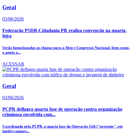
Geral
03/06/2026
Federação PSDB-Cidadania PR realiza convenção na quarta-
feira
Serão homologadas as chapas para a Alep e Congresso Nacional, bem como,
o apoio a...
ACESSAR
Geral
03/06/2026
PCPR deflagra quarta fase de operação contra organização
criminosa envolvida com...
Coordenada pela PCPR, a quarta fase da Operação Gift ("presente", em
inglês) cumpre...