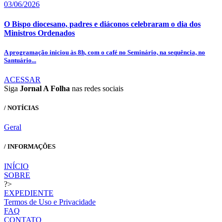
03/06/2026
O Bispo diocesano, padres e diáconos celebraram o dia dos
Ministros Ordenados
A programação iniciou às 8h, com o café no Seminário, na sequência, no
Santuário...
ACESSAR
Siga
Jornal A Folha
nas redes sociais
/ NOTÍCIAS
Geral
/ INFORMAÇÕES
INÍCIO
SOBRE
?>
EXPEDIENTE
Termos de Uso e Privacidade
FAQ
CONTATO