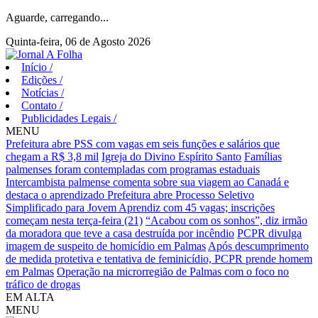
Aguarde, carregando...
Quinta-feira, 06 de Agosto 2026
Início
/
Edições
/
Notícias
/
Contato
/
Publicidades Legais
/
MENU
Prefeitura abre PSS com vagas em seis funções e salários que
chegam a R$ 3,8 mil
Igreja do Divino Espírito Santo
Famílias
palmenses foram contempladas com programas estaduais
Intercambista palmense comenta sobre sua viagem ao Canadá e
destaca o aprendizado
Prefeitura abre Processo Seletivo
Simplificado para Jovem Aprendiz com 45 vagas; inscrições
começam nesta terça-feira (21)
“Acabou com os sonhos”, diz irmão
da moradora que teve a casa destruída por incêndio
PCPR divulga
imagem de suspeito de homicídio em Palmas
Após descumprimento
de medida protetiva e tentativa de feminicídio, PCPR prende homem
em Palmas
Operação na microrregião de Palmas com o foco no
tráfico de drogas
EM ALTA
MENU