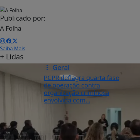
Publicado por:
A Folha
Saiba Mais
+ Lidas
Geral
PCPR deflagra quarta fase
de operação contra
organização criminosa
envolvida com...