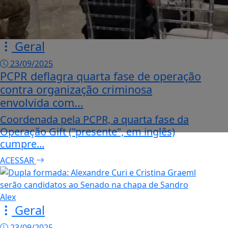
Geral
23/09/2025
PCPR deflagra quarta fase de operação
contra organização criminosa
envolvida com...
Coordenada pela PCPR, a quarta fase da
Operação Gift ("presente", em inglês)
cumpre...
ACESSAR
Geral
23/09/2025