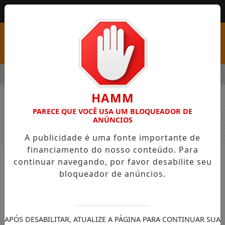
MENU
SS COM VAGAS EM SEIS FUNÇÕES E SALÁRIOS QUE CHEGAM A R
HAMM
PARECE QUE VOCÊ USA UM BLOQUEADOR DE
ANÚNCIOS
A publicidade é uma fonte importante de
financiamento do nosso conteúdo. Para
continuar navegando, por favor desabilite seu
NOTÍCIAS
GERAL
bloqueador de anúncios.
Tentativas de fraudes com
documentos mais que dobram de
2022 a 2025
APÓS DESABILITAR, ATUALIZE A PÁGINA PARA CONTINUAR SUA