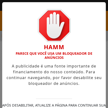
MENU
SS COM VAGAS EM SEIS FUNÇÕES E SALÁRIOS QUE CHEGAM A R
HAMM
PARECE QUE VOCÊ USA UM BLOQUEADOR DE
ANÚNCIOS
A publicidade é uma fonte importante de
financiamento do nosso conteúdo. Para
continuar navegando, por favor desabilite seu
NOTÍCIAS
GERAL
bloqueador de anúncios.
Vandalismo nos novos ônibus do
Programa Tarifa Zero
Este foi o recorde para os vândalos
APÓS DESABILITAR, ATUALIZE A PÁGINA PARA CONTINUAR SUA
começarem agir no Tarifa Zero em Palmas.