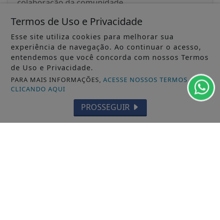
colaboração da comunidade
Termos de Uso e Privacidade
ACESSAR
Esse site utiliza cookies para melhorar sua
experiência de navegação. Ao continuar o acesso,
entendemos que você concorda com nossos Termos
de Uso e Privacidade.
PARA MAIS INFORMAÇÕES,
ACESSE NOSSOS TERMOS
CLICANDO AQUI
PROSSEGUIR
07/10/2025
GERAL
Menino de 03 anos precisa fazer exame