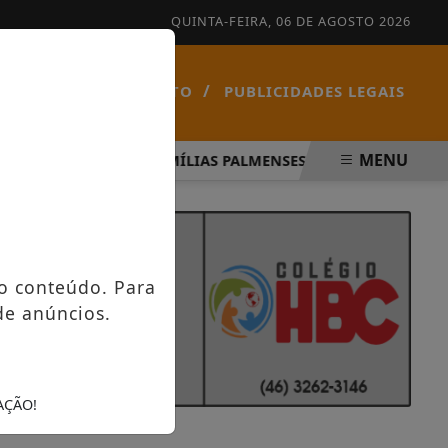
QUINTA-FEIRA, 06 DE AGOSTO 2026
/
/
NOTÍCIAS
CONTATO
PUBLICIDADES LEGAIS
MENU
ÍRITO SANTO
FAMÍLIAS PALMENSES FORAM CONTEMPLAD
o conteúdo. Para
de anúncios.
AÇÃO!