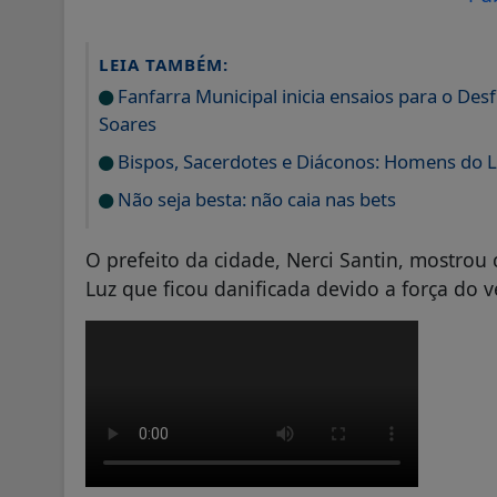
LEIA TAMBÉM:
Fanfarra Municipal inicia ensaios para o De
Soares
Bispos, Sacerdotes e Diáconos: Homens do L
Não seja besta: não caia nas bets
O prefeito da cidade, Nerci Santin, mostrou
Luz que ficou danificada devido a força do v