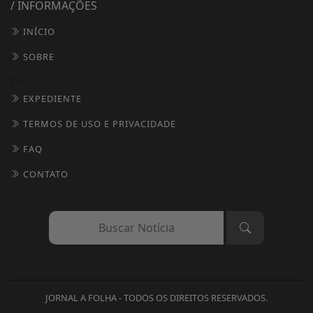
/ INFORMAÇÕES
INÍCIO
SOBRE
?>
EXPEDIENTE
TERMOS DE USO E PRIVACIDADE
FAQ
CONTATO
Termos de Uso e Privacidade
Esse site utiliza cookies para melhorar sua
experiência de navegação. Ao continuar o acesso,
entendemos que você concorda com nossos Termos
JORNAL A FOLHA - TODOS OS DIREITOS RESERVADOS.
de Uso e Privacidade.