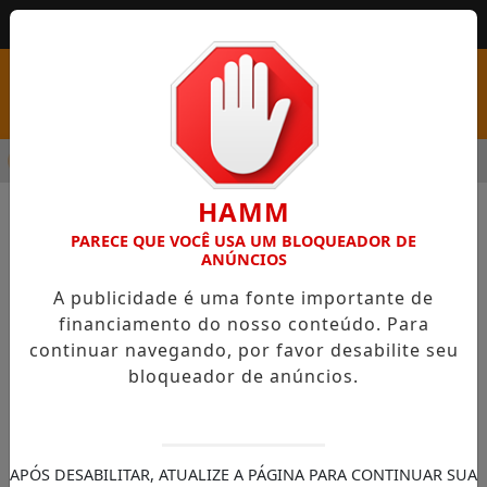
MENU
URA ABRE PSS COM VAGAS EM SEIS FUNÇÕES E SALÁRIOS QUE 
HAMM
PARECE QUE VOCÊ USA UM BLOQUEADOR DE
ANÚNCIOS
A publicidade é uma fonte importante de
financiamento do nosso conteúdo. Para
continuar navegando, por favor desabilite seu
bloqueador de anúncios.
Conteúdo não encontrado!
Sentimos muito, mas o conteúdo que você
APÓS DESABILITAR, ATUALIZE A PÁGINA PARA CONTINUAR SUA