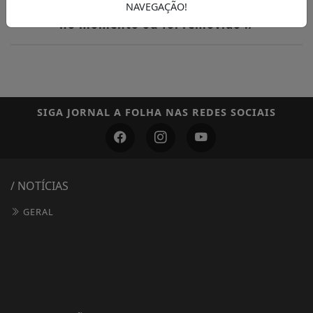
tentou acessar não existe, está indisponível
NAVEGAÇÃO!
no momento ou foi removido :/
SIGA
JORNAL A FOLHA
NAS REDES SOCIAIS
/ NOTÍCIAS
GERAL