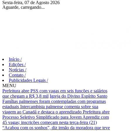
Sexta-feira, 07 de Agosto 2026
Aguarde, carregando...
Início
/
Edições
/
Notícias
/
Contato
/
Publicidades Legais
/
MENU
Prefeitura abre PSS com vagas em seis funções e salários
que chegam a R$ 3,8 mil
Igreja do Divino Espírito Santo
Famílias palmenses foram contempladas com programas
estaduais
Intercambista palmense comenta sobre sua
viagem ao Canadá e destaca o aprendizado
Prefeitura abre
Processo Seletivo Simplificado para Jovem Aprendiz com
45 vagas; inscrições começam nesta terça-feira (21)
“Acabou com os sonhos”, diz irmão da moradora que teve