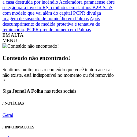
a casa destruída por incêndio
Aceleradora paranaense abre
seleção para investir R$ 5 milhões em startups B2B SaaS
com modelo que vai além do capital
PCPR divulga
imagem de suspeito de homicídio em Palmas
Após
descumprimento de medida protetiva e tentativa de
feminicídio, PCPR prende homem em Palmas
EM ALTA
MENU
Conteúdo não encontrado!
Sentimos muito, mas o conteúdo que você tentou acessar
não existe, está indisponível no momento ou foi removido
:/
Siga
Jornal A Folha
nas redes sociais
/ NOTÍCIAS
Geral
/ INFORMAÇÕES