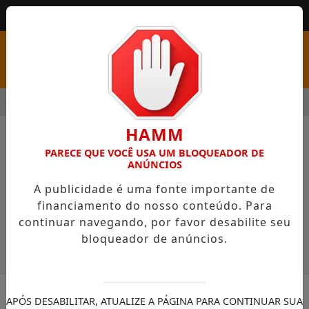
MENU
 PSS COM VAGAS EM SEIS FUNÇÕES E SALÁRIOS QUE CHEGAM A 
HAMM
COMERCIAL
FUTEBOL
PARECE QUE VOCÊ USA UM BLOQUEADOR DE
ANÚNCIOS
A publicidade é uma fonte importante de
financiamento do nosso conteúdo. Para
SÉRIE A
SÉRIE B
EUROPA
continuar navegando, por favor desabilite seu
bloqueador de anúncios.
APÓS DESABILITAR, ATUALIZE A PÁGINA PARA CONTINUAR SUA