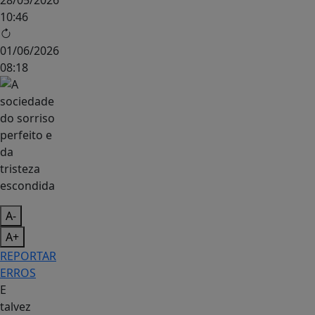
28/05/2026
10:46
01/06/2026
08:18
A-
A+
REPORTAR
ERROS
E
talvez