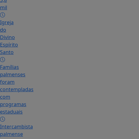
3,8
mil
Igreja
do
Divino
Espírito
Santo
Famílias
palmenses
foram
contempladas
com
programas
estaduais
Intercambista
palmense