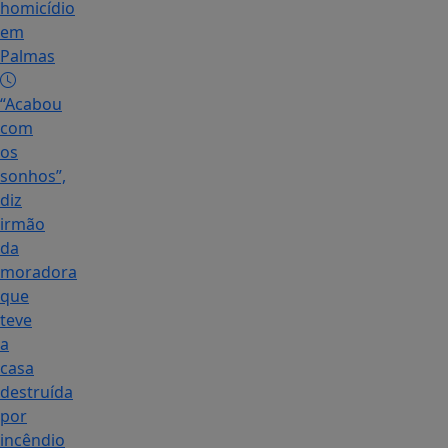
homicídio
em
Palmas
“Acabou
com
os
sonhos”,
diz
irmão
da
moradora
que
teve
a
casa
destruída
por
incêndio