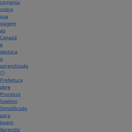
comenta
sobre
sua
viagem
ao
Canadá
e
destaca
o
aprendizado
Prefeitura
abre
Processo
Seletivo
Simplificado
para
Jovem
Aprendiz